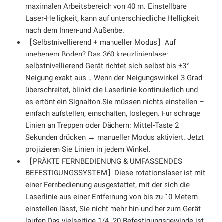
maximalen Arbeitsbereich von 40 m. Einstellbare
Laser-Helligkeit, kann auf unterschiedliche Helligkeit
nach dem Innen-und Außenbe.
【Selbstnivellierend + manueller Modus】Auf
unebenem Boden? Das 360 kreuzlinienlaser
selbstnivellierend Gerät richtet sich selbst bis ±3°
Neigung exakt aus，Wenn der Neigungswinkel 3 Grad
überschreitet, blinkt die Laserlinie kontinuierlich und
es ertönt ein Signalton.Sie müssen nichts einstellen –
einfach aufstellen, einschalten, loslegen. Für schräge
Linien an Treppen oder Dächern: Mittel-Taste 2
Sekunden drücken → manueller Modus aktiviert. Jetzt
projizieren Sie Linien in jedem Winkel.
【PRÄKTE FERNBEDIENUNG & UMFASSENDES
BEFESTIGUNGSSYSTEM】Diese rotationslaser ist mit
einer Fernbedienung ausgestattet, mit der sich die
Laserlinie aus einer Entfernung von bis zu 10 Metern
einstellen lässt, Sie nicht mehr hin und her zum Gerät
laufen,Das vielseitige 1/4„-20-Befestigungsgewinde ist