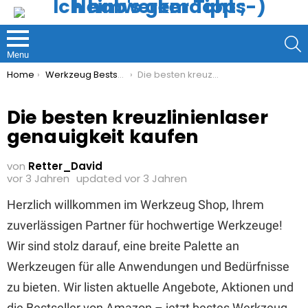
S
Menu
You are here:
Home
Werkzeug Bestseller
Die besten kreuzlinienlaser genauigkeit kaufen
Die besten kreuzlinienlaser
genauigkeit kaufen
von
Retter_David
vor 3 Jahren
updated
vor 3 Jahren
Herzlich willkommen im Werkzeug Shop, Ihrem
zuverlässigen Partner für hochwertige Werkzeuge!
Wir sind stolz darauf, eine breite Palette an
Werkzeugen für alle Anwendungen und Bedürfnisse
zu bieten. Wir listen aktuelle Angebote, Aktionen und
die Bestseller von Amazon – jetzt bestes Werkzeug