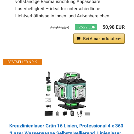
vollständige Raumausrichtung.Anpassbare
Laserhelligkeit – ideal für unterschiedliche
Lichtverhältnisse in Innen- und Außenbereichen.
50,98 EUR
77,97 EUR
−26,99 EUR
Bei Amazon kaufen*
BESTSELLER NR. 9
Kreuzlinienlaser Grün 16 Linien, Professional 4 x 360
°Laser Wasserwaage Selbstnivellierend, Linienlaser