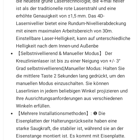
die neueste grüne Lasertechnologie, die 4-mal heller
ist als der traditionelle rote Laserstrahl und eine
erhöhte Genauigkeit von ±1,5 mm. Das 4D-
Lasernivellier bietet eine Rundum-Nivellierabdeckung
mit einem maximalen Arbeitsbereich von 30m.
Einstellbare Laser-Helligkeit, kann auf unterschiedliche
Helligkeit nach dem Innen-und Außenbe
【Selbstnivellierend & Manueller Modus】 Der
Kreuzlinienlaser ist bis zu einer Neigung von +/- 3°
Grad selbstnivellierend,Manueller Modus: Halten Sie
die mittlere Taste 2 Sekunden lang gedrückt, um den
manuellen Modus einzuschalten. Sie können
Laserlinien in jedem beliebigen Winkel projizieren und
Ihre Ausrichtungsanforderungen aus verschiedenen
Winkeln erfüllen.
【Mehrere Installationsmethoden】: ❶ Die
Eisenplatten der Halterungsrückseite haben eine
starke Saugkraft, die stabiler ist, während sie an der
Eisenstange montiert ist. Es kommt mit Eisenplatte.