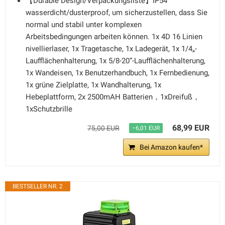
【Durable Design/Verpackungsliste】IP54
wasserdicht/dusterproof, um sicherzustellen, dass Sie
normal und stabil unter komplexen
Arbeitsbedingungen arbeiten können. 1x 4D 16 Linien
nivellierlaser, 1x Tragetasche, 1x Ladegerät, 1x 1/4„-
Laufflächenhalterung, 1x 5/8-20“-Laufflächenhalterung,
1x Wandeisen, 1x Benutzerhandbuch, 1x Fernbedienung,
1x grüne Zielplatte, 1x Wandhalterung, 1x
Hebeplattform, 2x 2500mAH Batterien，1xDreifuß，
1xSchutzbrille
68,99 EUR
75,00 EUR
−6,01 EUR
Bei Amazon kaufen*
BESTSELLER NR. 2