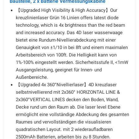
Baustelle, 2 x Batterie Vermessungskabine
【Upgraded High Visibility & High Accuracy】Our
kreuzlinienlaser Grün 16 Linien offers latest diode
technology, which is 4x brightness than the red beam
and increased accuracy. Das 4D laser wasserwaage
bietet eine Rundum-Nivellierabdeckung mit einer
Genauigkeit von ±1/10 in bei 8ft und einem maximalen
Arbeitsbereich von 100ft. Die Helligkeit kann von
1%-100% eingestellt werden. Sicherheitsstufe II, <1mW
Ausgangsleistung, geeignet für Innen- und
Außenbereiche.
【Upgraded 4x 360°Nivellierlaser】4D kreuzlaser
selbstnivellierend mit 2x360° HORIZONTAL LINE &
2x360°VERTICAL LINES decken den Boden, Wand,
Decke rund um den Raum ab. Die laser level Ebene
ermöglicht eine vollständige Abdeckung des gesamten
Raumes und vervollständigen die visualisieren
quadratischen Layout. mit 2 wiederaufladbaren
2500mAh Batterien, arbeiten bis zu 8 Stunden.