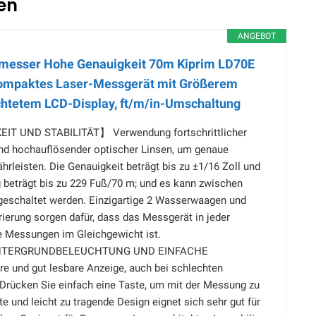
fen
ANGEBOT
smesser Hohe Genauigkeit 70m Kiprim LD70E
mpaktes Laser-Messgerät mit Größerem
htetem LCD-Display, ft/m/in-Umschaltung
T UND STABILITÄT】 Verwendung fortschrittlicher
nd hochauflösender optischer Linsen, um genaue
leisten. Die Genauigkeit beträgt bis zu ±1/16 Zoll und
 beträgt bis zu 229 Fuß/70 m; und es kann zwischen
eschaltet werden. Einzigartige 2 Wasserwaagen und
ierung sorgen dafür, dass das Messgerät in jeder
ue Messungen im Gleichgewicht ist.
NTERGRUNDBELEUCHTUNG UND EINFACHE
 und gut lesbare Anzeige, auch bei schlechten
 Drücken Sie einfach eine Taste, um mit der Messung zu
te und leicht zu tragende Design eignet sich sehr gut für