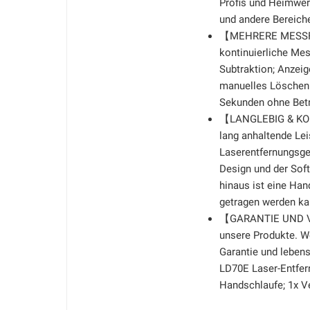
Profis und Heimwerk
und andere Bereich
【MEHRERE MESSFUN
kontinuierliche Me
Subtraktion; Anzeig
manuelles Löschen
Sekunden ohne Betr
【LANGLEBIG & KOMP
lang anhaltende Lei
Laserentfernungsge
Design und der Soft
hinaus ist eine Ha
getragen werden ka
【GARANTIE UND VE
unsere Produkte. W
Garantie und lebens
LD70E Laser-Entfern
Handschlaufe; 1x V