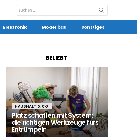
Search
for:
Elektronik
Modellbau
Sonstiges
BELIEBT
HAUSHALT & CO.
Platz schaffen mit System:
die richtigen Werkzeuge fürs
Entrümpeln