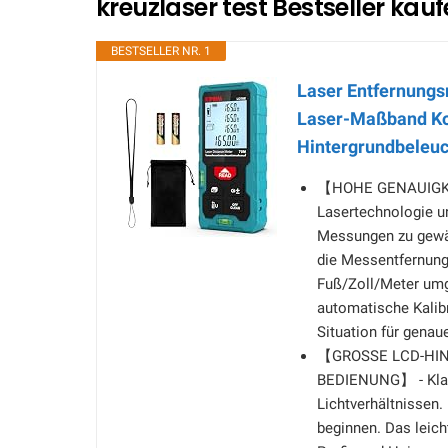
kreuzlaser test Bestseller kau
BESTSELLER NR. 1
Laser Entfernung
Laser-Maßband Ko
Hintergrundbeleuc
【HOHE GENAUIGKEI
Lasertechnologie u
Messungen zu gewähr
die Messentfernung
Fuß/Zoll/Meter umg
automatische Kalibr
Situation für gena
【GROSSE LCD-HI
BEDIENUNG】 - Klare
Lichtverhältnissen.
beginnen. Das leich