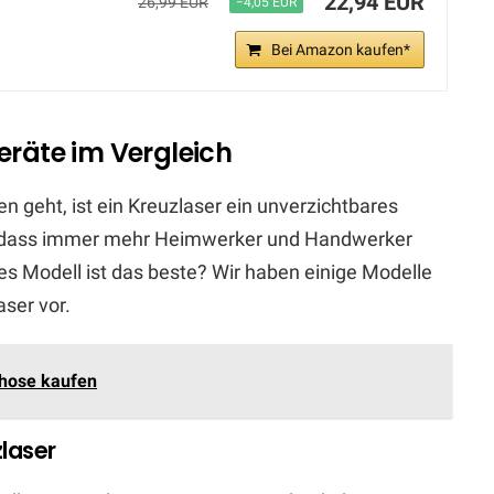
22,94 EUR
26,99 EUR
−4,05 EUR
Bei Amazon kaufen*
eräte im Vergleich
geht, ist ein Kreuzlaser ein unverzichtbares
h, dass immer mehr Heimwerker und Handwerker
s Modell ist das beste? Wir haben einige Modelle
aser vor.
zhose kaufen
laser