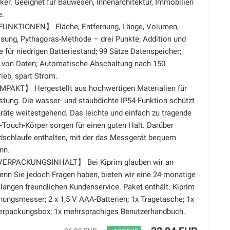
er. Geeignet für Bauwesen, Innenarchitektur, Immobilien
e.
KTIONEN】 Fläche, Entfernung, Länge, Volumen,
ssung, Pythagoras-Methode – drei Punkte; Addition und
e für niedrigen Batteriestand; 99 Sätze Datenspeicher;
 von Daten; Automatische Abschaltung nach 150
ieb, spart Strom.
AKT】 Hergestellt aus hochwertigen Materialien für
stung. Die wasser- und staubdichte IP54-Funktion schützt
räte weitestgehend. Das leichte und einfach zu tragende
-Touch-Körper sorgen für einen guten Halt. Darüber
ndschlaufe enthalten, mit der das Messgerät bequem
nn.
RPACKUNGSINHALT】 Bei Kiprim glauben wir an
enn Sie jedoch Fragen haben, bieten wir eine 24-monatige
langen freundlichen Kundenservice. Paket enthält: Kiprim
ungsmesser; 2 x 1,5 V AAA-Batterien; 1x Tragetasche; 1x
erpackungsbox; 1x mehrsprachiges Benutzerhandbuch.