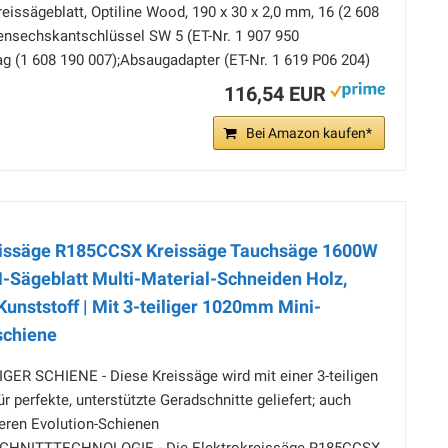
reissägeblatt, Optiline Wood, 190 x 30 x 2,0 mm, 16 (2 608
nensechskantschlüssel SW 5 (ET-Nr. 1 907 950
ag (1 608 190 007);Absaugadapter (ET-Nr. 1 619 P06 204)
116,54 EUR
Bei Amazon kaufen*
eissäge R185CCSX Kreissäge Tauchsäge 1600W
-Sägeblatt Multi-Material-Schneiden Holz,
Kunststoff | Mit 3-teiliger 1020mm Mini-
schiene
ER SCHIENE - Diese Kreissäge wird mit einer 3-teiligen
 perfekte, unterstützte Geradschnitte geliefert; auch
eren Evolution-Schienen