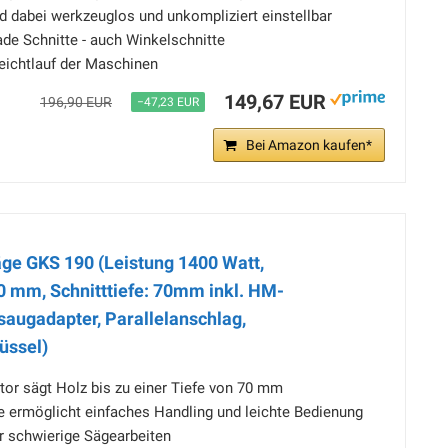
d dabei werkzeuglos und unkompliziert einstellbar
ade Schnitte - auch Winkelschnitte
Leichtlauf der Maschinen
149,67 EUR
196,90 EUR
−47,23 EUR
Bei Amazon kaufen*
ge GKS 190 (Leistung 1400 Watt,
0 mm, Schnitttiefe: 70mm inkl. HM-
saugadapter, Parallelanschlag,
üssel)
tor sägt Holz bis zu einer Tiefe von 70 mm
ermöglicht einfaches Handling und leichte Bedienung
r schwierige Sägearbeiten