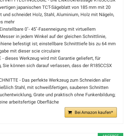
CHNITTTECHNOLOGIE - Die Elektrokreissäge R185CCSX
wertigen japanischen TCT-Sägeblatt von 185 mm mit 20
 und schneidet Holz, Stahl, Aluminium, Holz mit Nägeln,
es mehr
nstellbare 0˚- 45˚-Fasenneigung mit virtuellem
Messer in jedem Winkel auf der gleichen Schnittlinie,
hiene befestigt ist; einstellbare Schnitttiefe bis zu 64 mm
gabe mit dieser scie circulaire
 dieses Werkzeug wird mit Garantie geliefert, für
g, Sie können sich darauf verlassen, dass der R185CCSX
HNITTE - Das perfekte Werkzeug zum Schneiden aller
ließlich Stahl, mit schweißfertigen, sauberen Schnitten
uchentwicklung, Grate und praktisch ohne Funkenbildung;
eine arbeitsfertige Oberfläche
Bei Amazon kaufen*