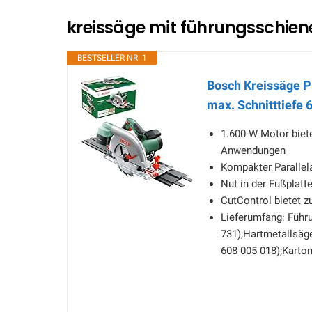
kreissäge mit führungsschiene
BESTSELLER NR. 1
Bosch Kreissäge P
max. Schnitttiefe 
1.600-W-Motor biete
Anwendungen
Kompakter Parallel
Nut in der Fußplat
CutControl bietet z
Lieferumfang: Führ
731);Hartmetallsäge
608 005 018);Karto