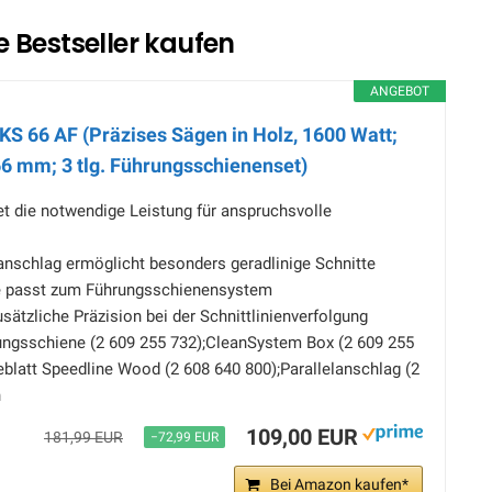
 Bestseller kaufen
ANGEBOT
KS 66 AF (Präzises Sägen in Holz, 1600 Watt;
66 mm; 3 tlg. Führungsschienenset)
t die notwendige Leistung für anspruchsvolle
anschlag ermöglicht besonders geradlinige Schnitte
te passt zum Führungsschienensystem
usätzliche Präzision bei der Schnittlinienverfolgung
ungsschiene (2 609 255 732);CleanSystem Box (2 609 255
blatt Speedline Wood (2 608 640 800);Parallelanschlag (2
n
109,00 EUR
181,99 EUR
−72,99 EUR
Bei Amazon kaufen*