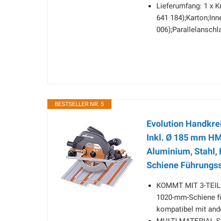
Lieferumfang: 1 x K
641 184);Karton;In
006);Parallelanschl
BESTSELLER NR. 5
Evolution Handkr
Inkl. Ø 185 mm HM
Aluminium, Stahl, 
Schiene Führungs
KOMMT MIT 3-TEILIG
1020-mm-Schiene für
kompatibel mit and