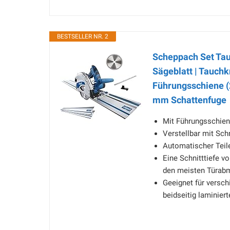
BESTSELLER NR. 2
Scheppach Set Tau
Sägeblatt | Tauch
Führungsschiene (2
mm Schattenfuge
Mit Führungsschie
Verstellbar mit Sch
Automatischer Teile
Eine Schnitttiefe 
den meisten Türab
Geeignet für versch
beidseitig laminier