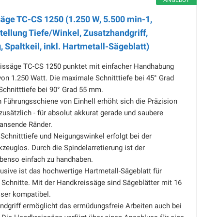
ANGEBOT
säge TC-CS 1250 (1.250 W, 5.500 min-1,
ellung Tiefe/Winkel, Zusatzhandgriff,
 Spaltkeil, inkl. Hartmetall-Sägeblatt)
eissäge TC-CS 1250 punktet mit einfacher Handhabung
von 1.250 Watt. Die maximale Schnitttiefe bei 45° Grad
Schnitttiefe bei 90° Grad 55 mm.
 Führungsschiene von Einhell erhöht sich die Präzision
usätzlich - für absolut akkurat gerade und saubere
ransende Ränder.
 Schnitttiefe und Neigungswinkel erfolgt bei der
euglos. Durch die Spindelarretierung ist der
benso einfach zu handhaben.
lusive ist das hochwertige Hartmetall-Sägeblatt für
Schnitte. Mit der Handkreissäge sind Sägeblätter mit 16
er kompatibel.
ndgriff ermöglicht das ermüdungsfreie Arbeiten auch bei