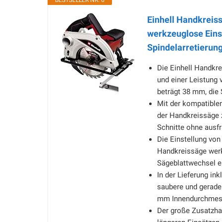
BESTSELLER NR. 6
Einhell Handkreis
werkzeuglose Einst
Spindelarretierung,
Die Einhell Handkr
und einer Leistung 
beträgt 38 mm, die 
Mit der kompatiblen
der Handkreissäge z
Schnitte ohne ausf
Die Einstellung von
Handkreissäge werkz
Sägeblattwechsel e
In der Lieferung ink
saubere und gerade 
mm Innendurchmess
Der große Zusatzha