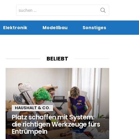
Search
for:
Elektronik
Modellbau
Sonstiges
BELIEBT
HAUSHALT & CO.
Platz schaffen mit System:
die richtigen Werkzeuge fürs
Entrümpeln