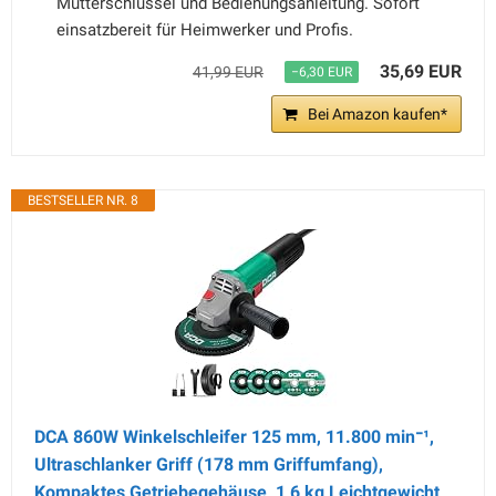
Mutterschlüssel und Bedienungsanleitung. Sofort
einsatzbereit für Heimwerker und Profis.
35,69 EUR
41,99 EUR
−6,30 EUR
Bei Amazon kaufen*
BESTSELLER NR. 8
DCA 860W Winkelschleifer 125 mm, 11.800 min⁻¹,
Ultraschlanker Griff (178 mm Griffumfang),
Kompaktes Getriebegehäuse, 1,6 kg Leichtgewicht