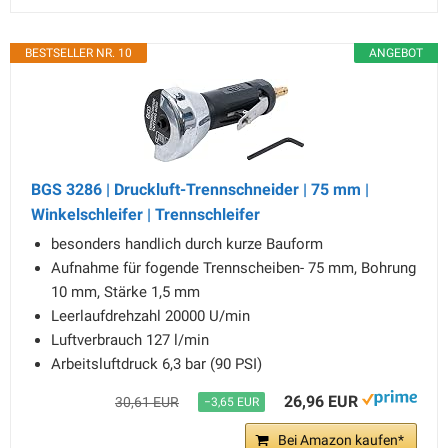
BESTSELLER NR. 10
ANGEBOT
BGS 3286 | Druckluft-Trennschneider | 75 mm |
Winkelschleifer | Trennschleifer
besonders handlich durch kurze Bauform
Aufnahme für fogende Trennscheiben- 75 mm, Bohrung
10 mm, Stärke 1,5 mm
Leerlaufdrehzahl 20000 U/min
Luftverbrauch 127 l/min
Arbeitsluftdruck 6,3 bar (90 PSI)
26,96 EUR
30,61 EUR
−3,65 EUR
Bei Amazon kaufen*