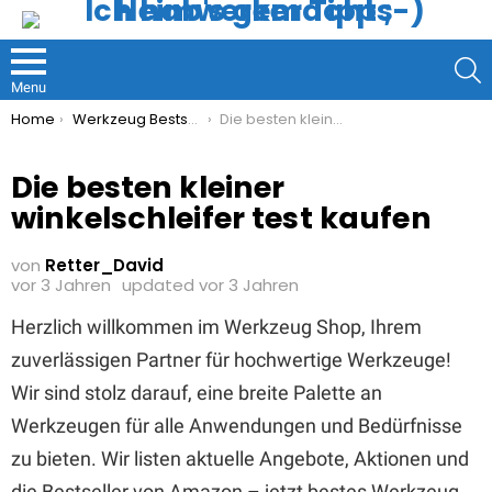
S
Menu
You are here:
Home
Werkzeug Bestseller
Die besten kleiner winkelschleifer test kaufen
Die besten kleiner
winkelschleifer test kaufen
von
Retter_David
vor 3 Jahren
updated
vor 3 Jahren
Herzlich willkommen im Werkzeug Shop, Ihrem
zuverlässigen Partner für hochwertige Werkzeuge!
Wir sind stolz darauf, eine breite Palette an
Werkzeugen für alle Anwendungen und Bedürfnisse
zu bieten. Wir listen aktuelle Angebote, Aktionen und
die Bestseller von Amazon – jetzt bestes Werkzeug