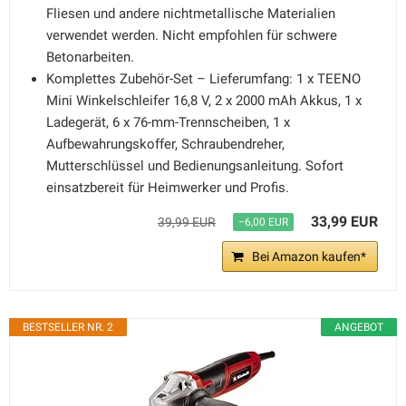
Fliesen und andere nichtmetallische Materialien
verwendet werden. Nicht empfohlen für schwere
Betonarbeiten.
Komplettes Zubehör-Set – Lieferumfang: 1 x TEENO
Mini Winkelschleifer 16,8 V, 2 x 2000 mAh Akkus, 1 x
Ladegerät, 6 x 76-mm-Trennscheiben, 1 x
Aufbewahrungskoffer, Schraubendreher,
Mutterschlüssel und Bedienungsanleitung. Sofort
einsatzbereit für Heimwerker und Profis.
33,99 EUR
39,99 EUR
−6,00 EUR
Bei Amazon kaufen*
BESTSELLER NR. 2
ANGEBOT