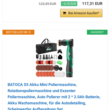
117,31 EUR
123,49 EUR
−6,18 EUR
Bei Amazon kaufen*
BESTSELLER NR. 8
ANGEBOT
BATOCA S5 Akku Mini Poliermaschine,
Rotationspoliermaschine und Exzenter
Poliermaschine, Auto Polierer mit 2 * 2.0Ah Batterie,
Akku Wachsmaschine, für die Autodetailing,
Scheinwerfer Aufbereitung Set