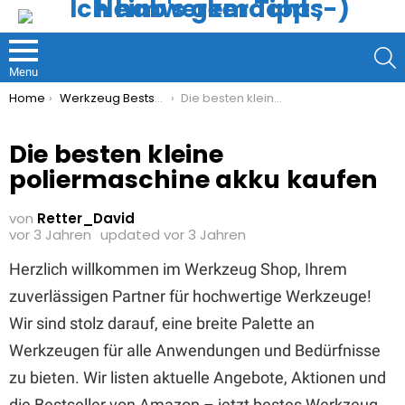
S
Menu
You are here:
Home
Werkzeug Bestseller
Die besten kleine poliermaschine akku kaufen
Die besten kleine
poliermaschine akku kaufen
von
Retter_David
vor 3 Jahren
updated
vor 3 Jahren
Herzlich willkommen im Werkzeug Shop, Ihrem
zuverlässigen Partner für hochwertige Werkzeuge!
Wir sind stolz darauf, eine breite Palette an
Werkzeugen für alle Anwendungen und Bedürfnisse
zu bieten. Wir listen aktuelle Angebote, Aktionen und
die Bestseller von Amazon – jetzt bestes Werkzeug