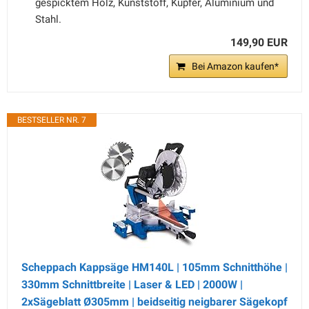
gespicktem Holz, Kunststoff, Kupfer, Aluminium und
Stahl.
149,90 EUR
Bei Amazon kaufen*
BESTSELLER NR. 7
Scheppach Kappsäge HM140L | 105mm Schnitthöhe |
330mm Schnittbreite | Laser & LED | 2000W |
2xSägeblatt Ø305mm | beidseitig neigbarer Sägekopf