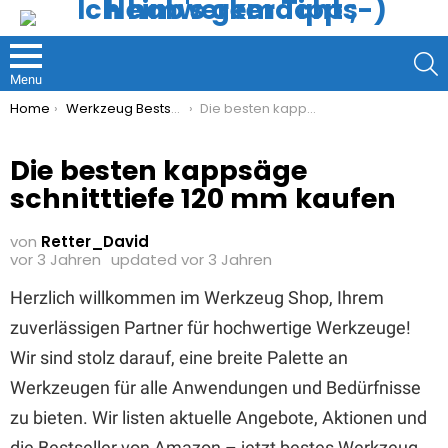
S
Menu
You are here:
Home
Werkzeug Bestseller
Die besten kappsäge schnitttiefe 120 mm kaufen
Die besten kappsäge
schnitttiefe 120 mm kaufen
von
Retter_David
vor 3 Jahren
updated
vor 3 Jahren
Herzlich willkommen im Werkzeug Shop, Ihrem
zuverlässigen Partner für hochwertige Werkzeuge!
Wir sind stolz darauf, eine breite Palette an
Werkzeugen für alle Anwendungen und Bedürfnisse
zu bieten. Wir listen aktuelle Angebote, Aktionen und
die Bestseller von Amazon – jetzt bestes Werkzeug