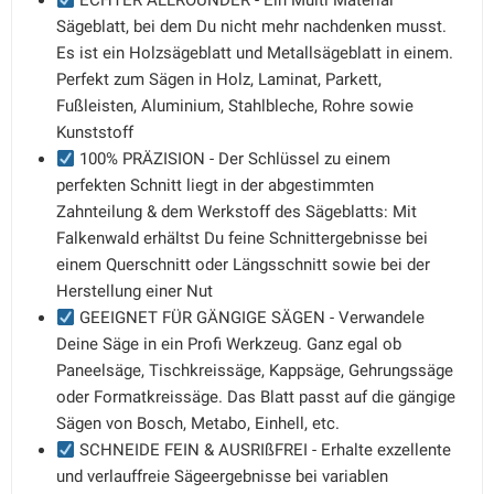
ECHTER ALLROUNDER - Ein Multi Material
Sägeblatt, bei dem Du nicht mehr nachdenken musst.
Es ist ein Holzsägeblatt und Metallsägeblatt in einem.
Perfekt zum Sägen in Holz, Laminat, Parkett,
Fußleisten, Aluminium, Stahlbleche, Rohre sowie
Kunststoff
100% PRÄZISION - Der Schlüssel zu einem
perfekten Schnitt liegt in der abgestimmten
Zahnteilung & dem Werkstoff des Sägeblatts: Mit
Falkenwald erhältst Du feine Schnittergebnisse bei
einem Querschnitt oder Längsschnitt sowie bei der
Herstellung einer Nut
GEEIGNET FÜR GÄNGIGE SÄGEN - Verwandele
Deine Säge in ein Profi Werkzeug. Ganz egal ob
Paneelsäge, Tischkreissäge, Kappsäge, Gehrungssäge
oder Formatkreissäge. Das Blatt passt auf die gängige
Sägen von Bosch, Metabo, Einhell, etc.
SCHNEIDE FEIN & AUSRIßFREI - Erhalte exzellente
und verlauffreie Sägeergebnisse bei variablen