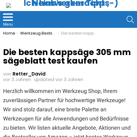
S
Menu
You are here:
Home
Werkzeug Bestseller
Die besten kappsäge 305 mm sägeblatt test kaufen
Die besten kappsäge 305 mm
sägeblatt test kaufen
von
Retter_David
vor 3 Jahren
updated
vor 3 Jahren
Herzlich willkommen im Werkzeug Shop, Ihrem
zuverlässigen Partner für hochwertige Werkzeuge!
Wir sind stolz darauf, eine breite Palette an
Werkzeugen für alle Anwendungen und Bedürfnisse
zu bieten. Wir listen aktuelle Angebote, Aktionen und
die Bestseller von Amazon – jetzt bestes Werkzeug