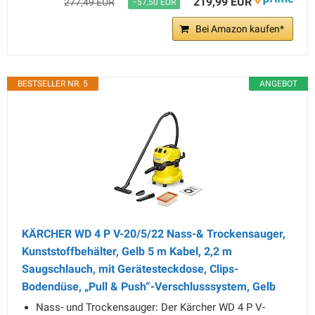
219,99 EUR
277,49 EUR
−57,50 EUR
Bei Amazon kaufen*
BESTSELLER NR. 5
ANGEBOT
KÄRCHER WD 4 P V-20/5/22 Nass-& Trockensauger,
Kunststoffbehälter, Gelb 5 m Kabel, 2,2 m
Saugschlauch, mit Gerätesteckdose, Clips-
Bodendüse, „Pull & Push“-Verschlusssystem, Gelb
Nass- und Trockensauger: Der Kärcher WD 4 P V-