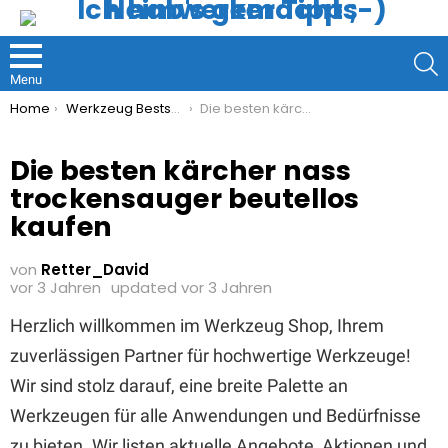
S
Menu
You are here:
Home
Werkzeug Bestseller
Die besten kärcher nass trockensauger beutellos kaufen
Die besten kärcher nass
trockensauger beutellos
kaufen
von
Retter_David
vor 3 Jahren
updated
vor 3 Jahren
Herzlich willkommen im Werkzeug Shop, Ihrem
zuverlässigen Partner für hochwertige Werkzeuge!
Wir sind stolz darauf, eine breite Palette an
Werkzeugen für alle Anwendungen und Bedürfnisse
zu bieten. Wir listen aktuelle Angebote, Aktionen und