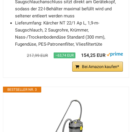
Saugschlauchanschluss sitzt direkt am Gerätekopf,
sodass der 22-l-Behälter maximal befüllt wird und
seltener entleert werden muss
Lieferumfang: Kärcher NT 22/1 Ap L, 1,9-m-
Saugschlauch, 2 Saugrohre, Krümmer,
Nass-/Trockenbodendüse Standard (300 mm),
Fugendüse, PES-Patronenfilter, Vliesfiltertüte
154,25 EUR
217,99 EUR
−63,74 EUR
Bei Amazon kaufen*
BESTSELLER NR. 3