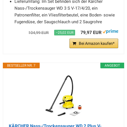
Lieferumfang: Im Set befinden sich der Kärcher
Nass-/Trockensauger WD 3 S V-17/4/20, ein
Patronenfilter, ein Vliesfilterbeutel, eine Boden- sowie
Fugendüse, der Saugschlauch und 2 Saugrohre
79,97 EUR
104,99 EUR
−25,02 EUR
Bei Amazon kaufen*
BESTSELLER NR. 7
ANGEBOT
KÄRCHER Nass-/Trockensauger WD 2 Plus V-