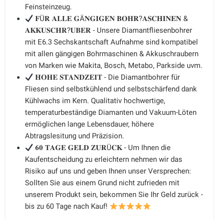
Feinsteinzeug.
𝐅Ü𝐑 𝐀𝐋𝐋𝐄 𝐆Ä𝐍𝐆𝐈𝐆𝐄𝐍 𝐁𝐎𝐇𝐑?𝐀𝐒𝐂𝐇𝐈𝐍𝐄𝐍 &
𝐀𝐊𝐊𝐔𝐒𝐂𝐇𝐑?𝐔𝐁𝐄𝐑 - Unsere Diamantfliesenbohrer
mit E6.3 Sechskantschaft Aufnahme sind kompatibel
mit allen gängigen Bohrmaschinen & Akkuschraubern
von Marken wie Makita, Bosch, Metabo, Parkside uvm.
𝐇𝐎𝐇𝐄 𝐒𝐓𝐀𝐍𝐃𝐙𝐄𝐈𝐓 - Die Diamantbohrer für
Fliesen sind selbstkühlend und selbstschärfend dank
Kühlwachs im Kern. Qualitativ hochwertige,
temperaturbeständige Diamanten und Vakuum-Löten
ermöglichen lange Lebensdauer, höhere
Abtragslesitung und Präzision.
𝟔𝟎 𝐓𝐀𝐆𝐄 𝐆𝐄𝐋𝐃 𝐙𝐔𝐑Ü𝐂𝐊 - Um Ihnen die
Kaufentscheidung zu erleichtern nehmen wir das
Risiko auf uns und geben Ihnen unser Versprechen:
Sollten Sie aus einem Grund nicht zufrieden mit
unserem Produkt sein, bekommen Sie Ihr Geld zurück -
bis zu 60 Tage nach Kauf!