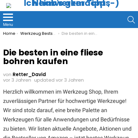
S
Menu
You are here:
Home
Werkzeug Bestseller
Die besten in eine fliese bohren kaufen
Die besten in eine fliese
bohren kaufen
von
Retter_David
vor 3 Jahren
updated
vor 3 Jahren
Herzlich willkommen im Werkzeug Shop, Ihrem
zuverlässigen Partner für hochwertige Werkzeuge!
Wir sind stolz darauf, eine breite Palette an
Werkzeugen für alle Anwendungen und Bedürfnisse
zu bieten. Wir listen aktuelle Angebote, Aktionen und
die Bestseller von Amazon – jetzt bestes Werkzeug