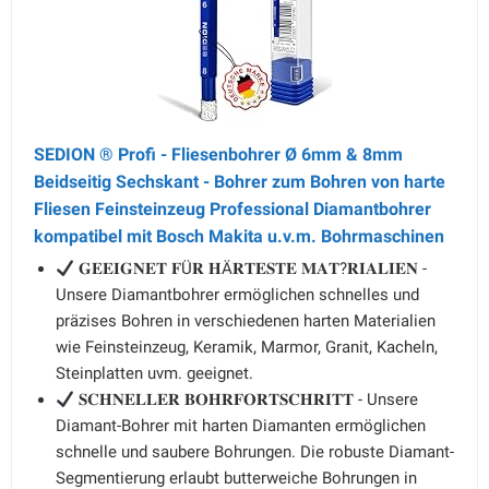
SEDION ® Profi - Fliesenbohrer Ø 6mm & 8mm
Beidseitig Sechskant - Bohrer zum Bohren von harte
Fliesen Feinsteinzeug Professional Diamantbohrer
kompatibel mit Bosch Makita u.v.m. Bohrmaschinen
𝐆𝐄𝐄𝐈𝐆𝐍𝐄𝐓 𝐅Ü𝐑 𝐇Ä𝐑𝐓𝐄𝐒𝐓𝐄 𝐌𝐀𝐓?𝐑𝐈𝐀𝐋𝐈𝐄𝐍 -
Unsere Diamantbohrer ermöglichen schnelles und
präzises Bohren in verschiedenen harten Materialien
wie Feinsteinzeug, Keramik, Marmor, Granit, Kacheln,
Steinplatten uvm. geeignet.
𝐒𝐂𝐇𝐍𝐄𝐋𝐋𝐄𝐑 𝐁𝐎𝐇𝐑𝐅𝐎𝐑𝐓𝐒𝐂𝐇𝐑𝐈𝐓𝐓 - Unsere
Diamant-Bohrer mit harten Diamanten ermöglichen
schnelle und saubere Bohrungen. Die robuste Diamant-
Segmentierung erlaubt butterweiche Bohrungen in