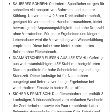
SAUBERES BOHREN: Optimierte Spanlöcher sorgen für
schnellen Abtransport von Bohrmehl und bessere
Kühlung. Universeller Φ 9.8mm Dreikantbohrerschaft,
geeignet für verschiedene Handbohrmaschinen, bietet
hervorragende Anpassungsfähigkeit und hohe Drehzahl
ohne Verrutschen. Für beste Ergebnisse und längere
Lebensdauer wird die Verwendung von Wasserkühlung
empfohlen. Diese bohrkrone bietet kontrolliertes
Bohren ohne Fliesenbruch.
DIAMANTBOHRER FLIESEN AUS 45# STAHL: Gefertigt
aus widerstandsfähigem 45# Stahl mit hartgelöteten
Diamantpartikeln für hohe Schneidleistung und lange
Standzeit. Diese lochsäge ist für Nassbohren
ausgelegt und liefert zuverlässige Ergebnisse bei
wiederholtem Einsatz in harten Baustoffen.
SICHER & PRAKTISCH: Das fliesenbohrer set enthält 3
Lochsägen, 3 Inbusschlüssel zum einfachen Wechseln
der Zentrierbohrer sowie ein Paar rutschfeste Latex-
Polyester-Handschuhe für besseren Grip, Schutz und