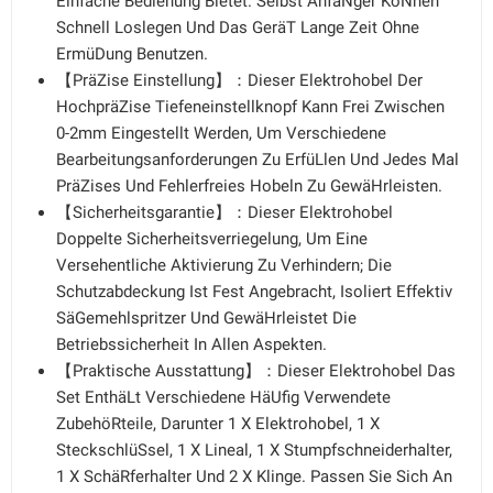
Einfache Bedienung Bietet. Selbst AnfäNger KöNnen
Schnell Loslegen Und Das GeräT Lange Zeit Ohne
ErmüDung Benutzen.
【PräZise Einstellung】：Dieser Elektrohobel Der
HochpräZise Tiefeneinstellknopf Kann Frei Zwischen
0-2mm Eingestellt Werden, Um Verschiedene
Bearbeitungsanforderungen Zu ErfüLlen Und Jedes Mal
PräZises Und Fehlerfreies Hobeln Zu GewäHrleisten.
【Sicherheitsgarantie】：Dieser Elektrohobel
Doppelte Sicherheitsverriegelung, Um Eine
Versehentliche Aktivierung Zu Verhindern; Die
Schutzabdeckung Ist Fest Angebracht, Isoliert Effektiv
SäGemehlspritzer Und GewäHrleistet Die
Betriebssicherheit In Allen Aspekten.
【Praktische Ausstattung】：Dieser Elektrohobel Das
Set EnthäLt Verschiedene HäUfig Verwendete
ZubehöRteile, Darunter 1 X Elektrohobel, 1 X
SteckschlüSsel, 1 X Lineal, 1 X Stumpfschneiderhalter,
1 X SchäRferhalter Und 2 X Klinge. Passen Sie Sich An