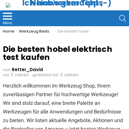
S
Menu
You are here:
Home
Werkzeug Bestseller
Die besten hobel elektrisch test kaufen
Die besten hobel elektrisch
test kaufen
von
Retter_David
vor 3 Jahren
updated
vor 3 Jahren
Herzlich willkommen im Werkzeug Shop, Ihrem
zuverlässigen Partner für hochwertige Werkzeuge!
Wir sind stolz darauf, eine breite Palette an
Werkzeugen für alle Anwendungen und Bedürfnisse
zu bieten. Wir listen aktuelle Angebote, Aktionen und
die Bestseller von Amazon – jetzt bestes Werkzeug