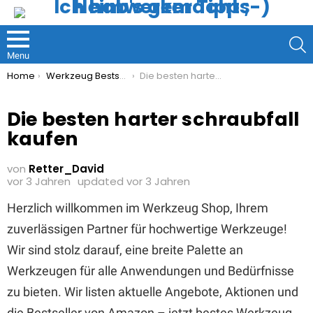
S
Menu
You are here:
Home
Werkzeug Bestseller
Die besten harter schraubfall kaufen
Die besten harter schraubfall
kaufen
von
Retter_David
vor 3 Jahren
updated
vor 3 Jahren
Herzlich willkommen im Werkzeug Shop, Ihrem
zuverlässigen Partner für hochwertige Werkzeuge!
Wir sind stolz darauf, eine breite Palette an
Werkzeugen für alle Anwendungen und Bedürfnisse
zu bieten. Wir listen aktuelle Angebote, Aktionen und
die Bestseller von Amazon – jetzt bestes Werkzeug