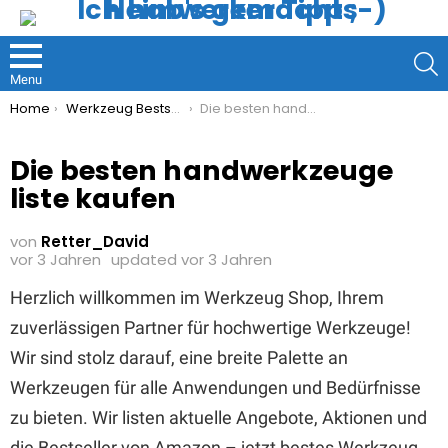
S
Menu
You are here:
Home
Werkzeug Bestseller
Die besten handwerkzeuge liste kaufen
Die besten handwerkzeuge
liste kaufen
von
Retter_David
vor 3 Jahren
updated
vor 3 Jahren
Herzlich willkommen im Werkzeug Shop, Ihrem
zuverlässigen Partner für hochwertige Werkzeuge!
Wir sind stolz darauf, eine breite Palette an
Werkzeugen für alle Anwendungen und Bedürfnisse
zu bieten. Wir listen aktuelle Angebote, Aktionen und
die Bestseller von Amazon – jetzt bestes Werkzeug