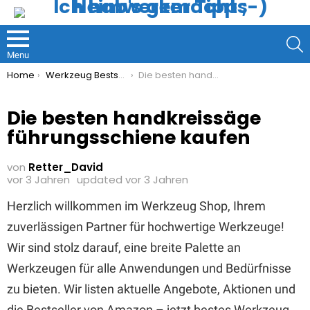
S
Menu
You are here:
Home
Werkzeug Bestseller
Die besten handkreissäge führungsschiene kaufen
Die besten handkreissäge
führungsschiene kaufen
von
Retter_David
vor 3 Jahren
updated
vor 3 Jahren
Herzlich willkommen im Werkzeug Shop, Ihrem
zuverlässigen Partner für hochwertige Werkzeuge!
Wir sind stolz darauf, eine breite Palette an
Werkzeugen für alle Anwendungen und Bedürfnisse
zu bieten. Wir listen aktuelle Angebote, Aktionen und
die Bestseller von Amazon – jetzt bestes Werkzeug