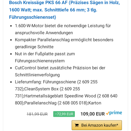
Bosch Kreissäge PKS 66 AF (Präzises Sägen in Holz,
1600 Watt; max. Schnitttiefe 66 mm; 3 tlg.
Führungsschienenset)
1.600-W-Motor bietet die notwendige Leistung für
anspruchsvolle Anwendungen
Kompakter Parallelanschlag ermöglicht besonders
geradlinige Schnitte
Nut in der Fußplatte passt zum
Führungsschienensystem
CutControl bietet zusätzliche Präzision bei der
Schnittlinienverfolgung
Lieferumfang: Führungsschiene (2 609 255
732);CleanSystem Box (2 609 255
731);Hartmetallsägeblatt Speedline Wood (2 608 640
800);Parallelanschlag (2 608 005 018);Karton
109,00 EUR
181,99 EUR
−72,99 EUR
Bei Amazon kaufen*