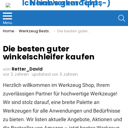
S
Menu
You are here:
Home
Werkzeug Bestseller
Die besten guter winkelschleifer kaufen
Die besten guter
winkelschleifer kaufen
von
Retter_David
vor 3 Jahren
updated
vor 3 Jahren
Herzlich willkommen im Werkzeug Shop, Ihrem
zuverlässigen Partner für hochwertige Werkzeuge!
Wir sind stolz darauf, eine breite Palette an
Werkzeugen für alle Anwendungen und Bedürfnisse
zu bieten. Wir listen aktuelle Angebote, Aktionen und
die Bestseller von Amazon – jetzt bestes Werkzeug