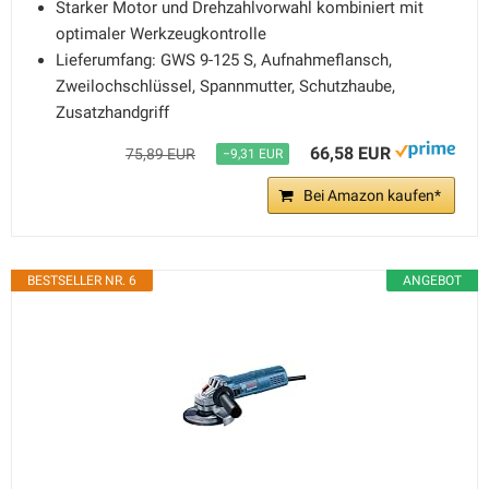
Starker Motor und Drehzahlvorwahl kombiniert mit
optimaler Werkzeugkontrolle
Lieferumfang: GWS 9-125 S, Aufnahmeflansch,
Zweilochschlüssel, Spannmutter, Schutzhaube,
Zusatzhandgriff
66,58 EUR
75,89 EUR
−9,31 EUR
Bei Amazon kaufen*
BESTSELLER NR. 6
ANGEBOT