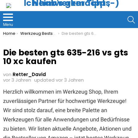
S
Menu
You are here:
Home
Werkzeug Bestseller
Die besten gts 635-216 vs gts 10 xc kaufen
Die besten gts 635-216 vs gts
10 xc kaufen
von
Retter_David
vor 3 Jahren
updated
vor 3 Jahren
Herzlich willkommen im Werkzeug Shop, Ihrem
zuverlässigen Partner für hochwertige Werkzeuge!
Wir sind stolz darauf, eine breite Palette an
Werkzeugen für alle Anwendungen und Bedürfnisse
zu bieten. Wir listen aktuelle Angebote, Aktionen und
die Bestseller von Amazon – jetzt bestes Werkzeug