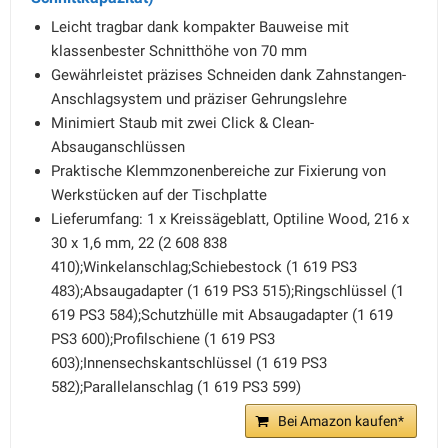
Leicht tragbar dank kompakter Bauweise mit
klassenbester Schnitthöhe von 70 mm
Gewährleistet präzises Schneiden dank Zahnstangen-
Anschlagsystem und präziser Gehrungslehre
Minimiert Staub mit zwei Click & Clean-
Absauganschlüssen
Praktische Klemmzonenbereiche zur Fixierung von
Werkstücken auf der Tischplatte
Lieferumfang: 1 x Kreissägeblatt, Optiline Wood, 216 x
30 x 1,6 mm, 22 (2 608 838
410);Winkelanschlag;Schiebestock (1 619 PS3
483);Absaugadapter (1 619 PS3 515);Ringschlüssel (1
619 PS3 584);Schutzhülle mit Absaugadapter (1 619
PS3 600);Profilschiene (1 619 PS3
603);Innensechskantschlüssel (1 619 PS3
582);Parallelanschlag (1 619 PS3 599)
Bei Amazon kaufen*