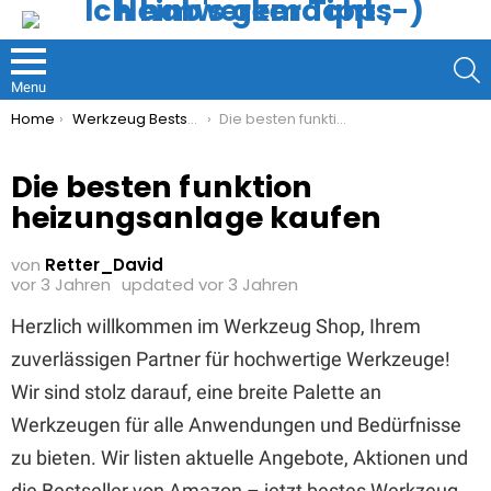
S
Menu
You are here:
Home
Werkzeug Bestseller
Die besten funktion heizungsanlage kaufen
Die besten funktion
heizungsanlage kaufen
von
Retter_David
vor 3 Jahren
updated
vor 3 Jahren
Herzlich willkommen im Werkzeug Shop, Ihrem
zuverlässigen Partner für hochwertige Werkzeuge!
Wir sind stolz darauf, eine breite Palette an
Werkzeugen für alle Anwendungen und Bedürfnisse
zu bieten. Wir listen aktuelle Angebote, Aktionen und
die Bestseller von Amazon – jetzt bestes Werkzeug