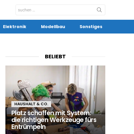
Search
for:
Elektronik
Modellbau
Sonstiges
BELIEBT
HAUSHALT & CO.
Platz schaffen mit System:
die richtigen Werkzeuge fürs
Entrümpeln