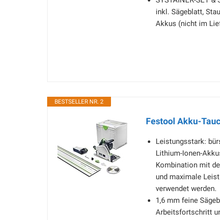
SYSTAINER-SET & S
inkl. Sägeblatt, St
Akkus (nicht im Li
BESTSELLER NR. 2
Festool Akku-Tau
Leistungsstark: bü
Lithium-Ionen-Akkus
Kombination mit de
und maximale Leist
verwendet werden.
1,6 mm feine Sägebl
Arbeitsfortschritt 