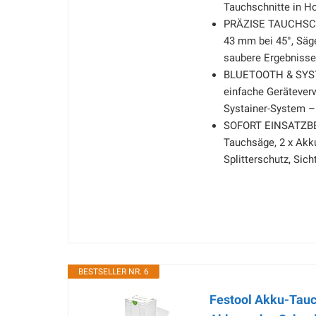
Tauchschnitte in Ho
PRÄZISE TAUCHSCHN
43 mm bei 45°, Säge
saubere Ergebnisse
BLUETOOTH & SYSTE
einfache Gerätever
Systainer-System –
SOFORT EINSATZBER
Tauchsäge, 2 x Akku
Splitterschutz, Sic
BESTSELLER NR. 6
Festool Akku-Tauc