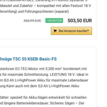
YSTEMKOMPATIBEL: Lieferung im Festool Systainer 3
aubbeutel und Zubehör – kompatibel mit allen Festool 18 V
eferumfang) und Führungsschienen (separat)
503,50 EUR
566,99 EUR
−63,49 EUR
Bei Amazon kaufen*
chsäge TSC 55 KSEB-Basic-FS
rstenloser EC-TEC-Motor mit 5.200 min¹ kombiniert mit
 für maximale Schnittleistung. LEISTUNG 18 V: ideal in
m 8,0 Ah Li-HighPower Akku für maximale Lebensdauer
ung Kann auch mit dem 5,0 Ah Li-HighPower Akku
ätter: speziell für Akku-Sägen entwickelt für schnellen
und längere Batterielebensdauer. Sicheres Sägen – Der