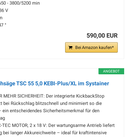
650 - 3800/5200 min
36 V
mm
47 °
590,00 EUR
Bei Amazon kaufen*
ANGEBOT
hsäge TSC 55 5,0 KEBI-Plus/XL im Systainer
MEHR SICHERHEIT: Der integrierte KickbackStop
t bei Rückschlag blitzschnell und minimiert so die
– ein entscheidendes Sicherheitsmerkmal für den
tag
EC MOTOR, 2 x 18 V: Der wartungsarme Antrieb liefert
g bei langer Akkureichweite – ideal für kraftintensive