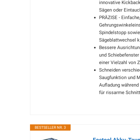
innovative Kickback
Sägen oder Eintauc
PRÄZISE - Einfache,
Gehrungswinkeleins
Spindelstopp sowi
Sägeblattwechsel ki
Bessere Ausrichtung
und Schiebefenster
einer Vielzahl von 
Schneiden verschied
Saugfunktion und M
Aufladung während de
für rissarme Schnit
BESTSELLER NR. 3
Festool Akku-Tau