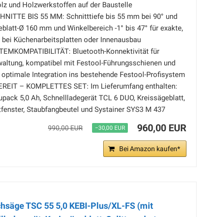
lz und Holzwerkstoffen auf der Baustelle
ITTE BIS 55 MM: Schnitttiefe bis 55 mm bei 90° und
blatt-Ø 160 mm und Winkelbereich -1° bis 47° für exakte,
 bei Küchenarbeitsplatten oder Innenausbau
MKOMPATIBILITÄT: Bluetooth-Konnektivität für
waltung, kompatibel mit Festool-Führungsschienen und
 optimale Integration ins bestehende Festool-Profisystem
EIT – KOMPLETTES SET: Im Lieferumfang enthalten:
pack 5,0 Ah, Schnellladegerät TCL 6 DUO, Kreissägeblatt,
htfenster, Staubfangbeutel und Systainer SYS3 M 437
960,00 EUR
990,00 EUR
−30,00 EUR
Bei Amazon kaufen*
hsäge TSC 55 5,0 KEBI-Plus/XL-FS (mit