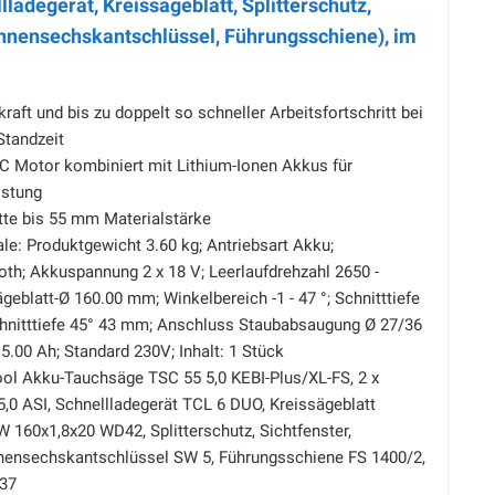
ladegerät, Kreissägeblatt, Splitterschutz,
Innensechskantschlüssel, Führungsschiene), im
raft und bis zu doppelt so schneller Arbeitsfortschritt bei
Standzeit
C Motor kombiniert mit Lithium-Ionen Akkus für
istung
tte bis 55 mm Materialstärke
e: Produktgewicht 3.60 kg; Antriebsart Akku;
th; Akkuspannung 2 x 18 V; Leerlaufdrehzahl 2650 -
geblatt-Ø 160.00 mm; Winkelbereich -1 - 47 °; Schnitttiefe
chnitttiefe 45° 43 mm; Anschluss Staubabsaugung Ø 27/36
.00 Ah; Standard 230V; Inhalt: 1 Stück
ool Akku-Tauchsäge TSC 55 5,0 KEBI-Plus/XL-FS, 2 x
,0 ASI, Schnellladegerät TCL 6 DUO, Kreissägeblatt
60x1,8x20 WD42, Splitterschutz, Sichtfenster,
nnensechskantschlüssel SW 5, Führungsschiene FS 1400/2,
437