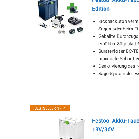
Edition
KickbackStop vermi
Sägen oder beim Ei
Geballte Durchzugsk
erhöhter Sägeblatt-
Bürstenloser EC-TE
maximale Schnittle
Deaktivierung des 
Säge-System der Ex
BESTSELLER NR. 4
Festool Akku-Tauc
18V/36V