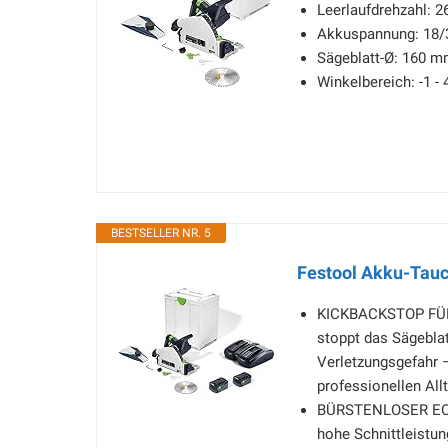
Leerlaufdrehzahl: 2
Akkuspannung: 18/
Sägeblatt-Ø: 160 
Winkelbereich: -1 - 
BESTSELLER NR. 5
Festool Akku-Tauc
KICKBACKSTOP FÜR 
stoppt das Sägeblat
Verletzungsgefahr 
professionellen All
BÜRSTENLOSER EC-T
hohe Schnittleistun