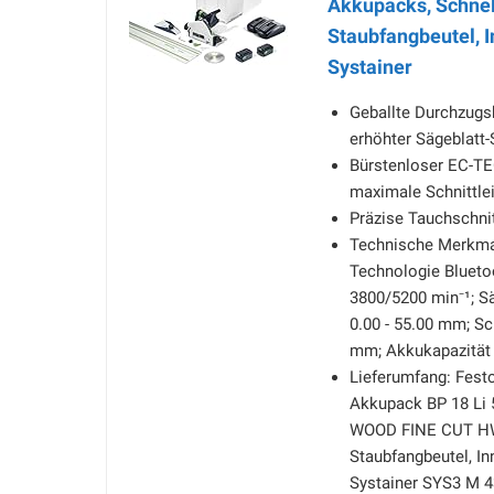
Akkupacks, Schnell
Staubfangbeutel, 
Systainer
Geballte Durchzugsk
erhöhter Sägeblatt-
Bürstenloser EC-TE
maximale Schnittle
Präzise Tauchschni
Technische Merkmal
Technologie Bluetoo
3800/5200 min⁻¹; Sä
0.00 - 55.00 mm; S
mm; Akkukapazität 5
Lieferumfang: Fest
Akkupack BP 18 Li 5
WOOD FINE CUT HW 1
Staubfangbeutel, I
Systainer SYS3 M 