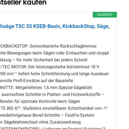
tseller kaufen
ANGEBOT
hsäge TSC 55 KSEB-Basic, KickbackStop, Säge,
ICKBACKSTOP: Sensorbasierte Rückschlagbremse
ierte Bewegungen beim Sägen oder Eintauchen und stoppt
lässig – für mehr Sicherheit bei jedem Schnitt
EC MOTOR: Der leistungsstarke bürstenlose 18 V
200 min⁻¹ liefert hohe Schnittleistung und lange Ausdauer
svolle Profi-Einsätze auf der Baustelle
TTE: Mitgeliefertes 1,6 mm Spezial-Sägeblatt
 ausrissfreie Schnitte in Platten- und Holzwerkstoffe –
fenster für optimale Kontrolle beim Sägen
IS 47°: Stufenlos einstellbarer Schnittwinkel von -1°
, wiederholgenaue Bevel-Schnitte – FastFix-System
en Sägeblattwechsel ohne Zusatzwerkzeug