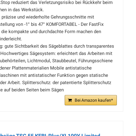
Stop reduziert das Verletzungsrisiko bei Rückkehr beim
hen in das Werkstück.
 präzise und wiederholte Gehrungsschnitte mit
tellung von -1° bis 47° KOMFORTABEL - Der FastFix
e die kompakte und durchdachte Form machen den
nderleicht.
: gute Sichtbarkeit des Sägeblattes durch transparentes
 Hochwertiges Sägesystem: erleichtert das Arbeiten mit
Zubehörteilen, Lichtmodul, Staubbeutel, Führungsschiene
ener Plattenmaterialien Mobile antistatische
aschinen mit antistatischer Funktion gegen statische
r Arbeit. Splitterschutz: der patentierte Splitterschutz
te auf beiden Seiten beim Sägen
Bei Amazon kaufen*
chsäge TSC 55 KEBI-Plus/XL100Y Limited