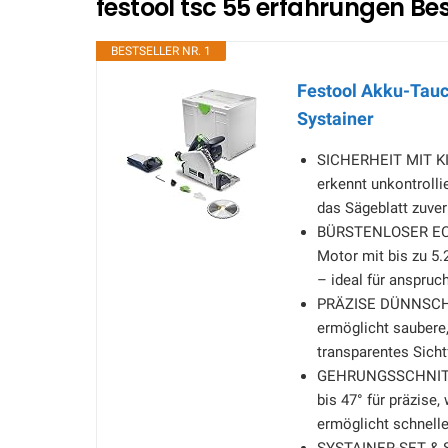
festool tsc 55 erfahrungen Bes
BESTSELLER NR. 1
Festool Akku-Tauc
Systainer
SICHERHEIT MIT K
erkennt unkontroll
das Sägeblatt zuver
BÜRSTENLOSER EC-T
Motor mit bis zu 5.
– ideal für anspruch
PRÄZISE DÜNNSCHNI
ermöglicht saubere,
transparentes Sicht
GEHRUNGSSCHNITTE B
bis 47° für präzise
ermöglicht schnell