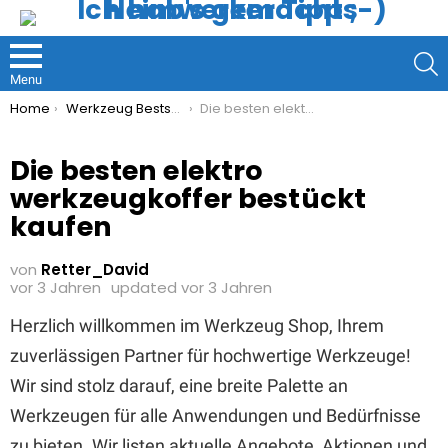
S
Menu
You are here:
Home
Werkzeug Bestseller
Die besten elektro werkzeugkoffer bestückt kaufen
Die besten elektro
werkzeugkoffer bestückt
kaufen
von
Retter_David
vor 3 Jahren
updated
vor 3 Jahren
Herzlich willkommen im Werkzeug Shop, Ihrem
zuverlässigen Partner für hochwertige Werkzeuge!
Wir sind stolz darauf, eine breite Palette an
Werkzeugen für alle Anwendungen und Bedürfnisse
zu bieten. Wir listen aktuelle Angebote, Aktionen und