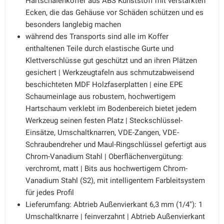
Hartschalenkoffer aus ABS Kunststoff mit verstärkten
Ecken, die das Gehäuse vor Schäden schützen und es
besonders langlebig machen
während des Transports sind alle im Koffer
enthaltenen Teile durch elastische Gurte und
Klettverschlüsse gut geschützt und an ihren Plätzen
gesichert | Werkzeugtafeln aus schmutzabweisend
beschichteten MDF Holzfaserplatten | eine EPE
Schaumeinlage aus robustem, hochwertigem
Hartschaum verklebt im Bodenbereich bietet jedem
Werkzeug seinen festen Platz | Steckschlüssel-
Einsätze, Umschaltknarren, VDE-Zangen, VDE-
Schraubendreher und Maul-Ringschlüssel gefertigt aus
Chrom-Vanadium Stahl | Oberflächenvergütung:
verchromt, matt | Bits aus hochwertigem Chrom-
Vanadium Stahl (S2), mit intelligentem Farbleitsystem
für jedes Profil
Lieferumfang: Abtrieb Außenvierkant 6,3 mm (1/4"): 1
Umschaltknarre | feinverzahnt | Abtrieb Außenvierkant