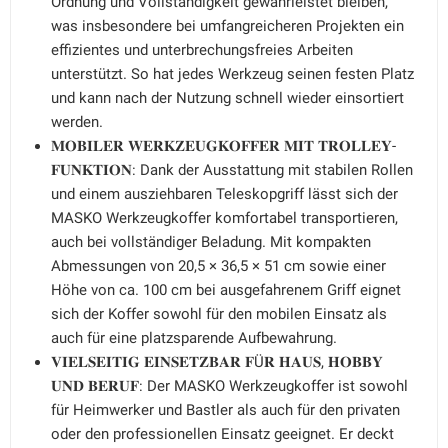
Ordnung und Vollständigkeit gewährleistet bleiben,
was insbesondere bei umfangreicheren Projekten ein
effizientes und unterbrechungsfreies Arbeiten
unterstützt. So hat jedes Werkzeug seinen festen Platz
und kann nach der Nutzung schnell wieder einsortiert
werden.
𝐌𝐎𝐁𝐈𝐋𝐄𝐑 𝐖𝐄𝐑𝐊𝐙𝐄𝐔𝐆𝐊𝐎𝐅𝐅𝐄𝐑 𝐌𝐈𝐓 𝐓𝐑𝐎𝐋𝐋𝐄𝐘-
𝐅𝐔𝐍𝐊𝐓𝐈𝐎𝐍: Dank der Ausstattung mit stabilen Rollen
und einem ausziehbaren Teleskopgriff lässt sich der
MASKO Werkzeugkoffer komfortabel transportieren,
auch bei vollständiger Beladung. Mit kompakten
Abmessungen von 20,5 × 36,5 × 51 cm sowie einer
Höhe von ca. 100 cm bei ausgefahrenem Griff eignet
sich der Koffer sowohl für den mobilen Einsatz als
auch für eine platzsparende Aufbewahrung.
𝐕𝐈𝐄𝐋𝐒𝐄𝐈𝐓𝐈𝐆 𝐄𝐈𝐍𝐒𝐄𝐓𝐙𝐁𝐀𝐑 𝐅Ü𝐑 𝐇𝐀𝐔𝐒, 𝐇𝐎𝐁𝐁𝐘
𝐔𝐍𝐃 𝐁𝐄𝐑𝐔𝐅: Der MASKO Werkzeugkoffer ist sowohl
für Heimwerker und Bastler als auch für den privaten
oder den professionellen Einsatz geeignet. Er deckt