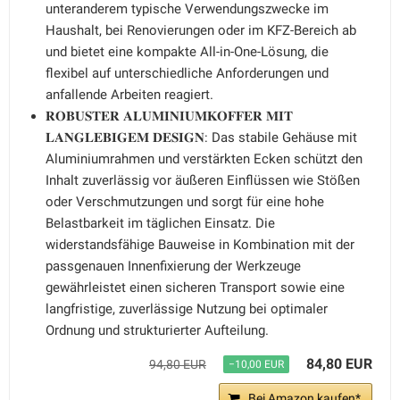
unteranderem typische Verwendungszwecke im
Haushalt, bei Renovierungen oder im KFZ-Bereich ab
und bietet eine kompakte All-in-One-Lösung, die
flexibel auf unterschiedliche Anforderungen und
anfallende Arbeiten reagiert.
𝐑𝐎𝐁𝐔𝐒𝐓𝐄𝐑 𝐀𝐋𝐔𝐌𝐈𝐍𝐈𝐔𝐌𝐊𝐎𝐅𝐅𝐄𝐑 𝐌𝐈𝐓
𝐋𝐀𝐍𝐆𝐋𝐄𝐁𝐈𝐆𝐄𝐌 𝐃𝐄𝐒𝐈𝐆𝐍: Das stabile Gehäuse mit
Aluminiumrahmen und verstärkten Ecken schützt den
Inhalt zuverlässig vor äußeren Einflüssen wie Stößen
oder Verschmutzungen und sorgt für eine hohe
Belastbarkeit im täglichen Einsatz. Die
widerstandsfähige Bauweise in Kombination mit der
passgenauen Innenfixierung der Werkzeuge
gewährleistet einen sicheren Transport sowie eine
langfristige, zuverlässige Nutzung bei optimaler
Ordnung und strukturierter Aufteilung.
84,80 EUR
94,80 EUR
−10,00 EUR
Bei Amazon kaufen*