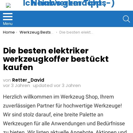
S
Menu
You are here:
Home
Werkzeug Bestseller
Die besten elektriker werkzeugkoffer bestückt kaufen
Die besten elektriker
werkzeugkoffer bestückt
kaufen
von
Retter_David
vor 3 Jahren
updated
vor 3 Jahren
Herzlich willkommen im Werkzeug Shop, Ihrem
zuverlässigen Partner für hochwertige Werkzeuge!
Wir sind stolz darauf, eine breite Palette an
Werkzeugen für alle Anwendungen und Bedürfnisse
zu bieten. Wir listen aktuelle Angebote, Aktionen und