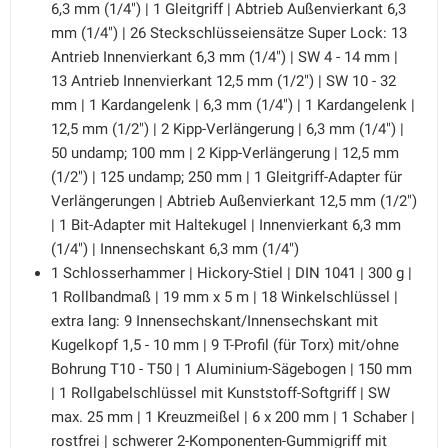
6,3 mm (1/4") | 1 Gleitgriff | Abtrieb Außenvierkant 6,3
mm (1/4") | 26 Steckschlüsseiensätze Super Lock: 13
Antrieb Innenvierkant 6,3 mm (1/4") | SW 4 - 14 mm |
13 Antrieb Innenvierkant 12,5 mm (1/2") | SW 10 - 32
mm | 1 Kardangelenk | 6,3 mm (1/4") | 1 Kardangelenk |
12,5 mm (1/2") | 2 Kipp-Verlängerung | 6,3 mm (1/4") |
50 undamp; 100 mm | 2 Kipp-Verlängerung | 12,5 mm
(1/2") | 125 undamp; 250 mm | 1 Gleitgriff-Adapter für
Verlängerungen | Abtrieb Außenvierkant 12,5 mm (1/2")
| 1 Bit-Adapter mit Haltekugel | Innenvierkant 6,3 mm
(1/4") | Innensechskant 6,3 mm (1/4")
1 Schlosserhammer | Hickory-Stiel | DIN 1041 | 300 g |
1 Rollbandmaß | 19 mm x 5 m | 18 Winkelschlüssel |
extra lang: 9 Innensechskant/Innensechskant mit
Kugelkopf 1,5 - 10 mm | 9 T-Profil (für Torx) mit/ohne
Bohrung T10 - T50 | 1 Aluminium-Sägebogen | 150 mm
| 1 Rollgabelschlüssel mit Kunststoff-Softgriff | SW
max. 25 mm | 1 Kreuzmeißel | 6 x 200 mm | 1 Schaber |
rostfrei | schwerer 2-Komponenten-Gummigriff mit