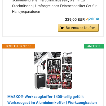
Schraubendrehern & Stiftschlüsseln, bis hin zu
Stecknüssen | Umfangreiches Feinmechaniker-Set für
Handyreparaturen
239,00 EUR
Bei Amazon kaufen*
BESTSELLER NR. 10
ANGEBOT
MASKO® Werkzeugkoffer 1400-teilig gefüllt |
Werkzeugset im Aluminiumkoffer | Werkzeugkasten