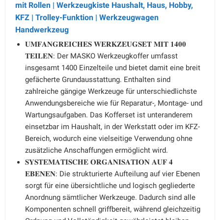
mit Rollen | Werkzeugkiste Haushalt, Haus, Hobby,
KFZ | Trolley-Funktion | Werkzeugwagen
Handwerkzeug
𝐔𝐌𝐅𝐀𝐍𝐆𝐑𝐄𝐈𝐂𝐇𝐄𝐒 𝐖𝐄𝐑𝐊𝐙𝐄𝐔𝐆𝐒𝐄𝐓 𝐌𝐈𝐓 𝟏𝟒𝟎𝟎
𝐓𝐄𝐈𝐋𝐄𝐍: Der MASKO Werkzeugkoffer umfasst
insgesamt 1400 Einzelteile und bietet damit eine breit
gefächerte Grundausstattung. Enthalten sind
zahlreiche gängige Werkzeuge für unterschiedlichste
Anwendungsbereiche wie für Reparatur-, Montage- und
Wartungsaufgaben. Das Kofferset ist unteranderem
einsetzbar im Haushalt, in der Werkstatt oder im KFZ-
Bereich, wodurch eine vielseitige Verwendung ohne
zusätzliche Anschaffungen ermöglicht wird.
𝐒𝐘𝐒𝐓𝐄𝐌𝐀𝐓𝐈𝐒𝐂𝐇𝐄 𝐎𝐑𝐆𝐀𝐍𝐈𝐒𝐀𝐓𝐈𝐎𝐍 𝐀𝐔𝐅 𝟒
𝐄𝐁𝐄𝐍𝐄𝐍: Die strukturierte Aufteilung auf vier Ebenen
sorgt für eine übersichtliche und logisch gegliederte
Anordnung sämtlicher Werkzeuge. Dadurch sind alle
Komponenten schnell griffbereit, während gleichzeitig