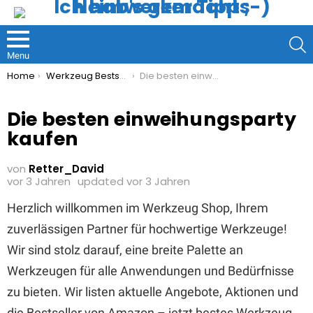
S
Menu
You are here:
Home
Werkzeug Bestseller
Die besten einweihungsparty kaufen
Die besten einweihungsparty
kaufen
von
Retter_David
vor 3 Jahren
updated
vor 3 Jahren
Herzlich willkommen im Werkzeug Shop, Ihrem
zuverlässigen Partner für hochwertige Werkzeuge!
Wir sind stolz darauf, eine breite Palette an
Werkzeugen für alle Anwendungen und Bedürfnisse
zu bieten. Wir listen aktuelle Angebote, Aktionen und
die Bestseller von Amazon – jetzt bestes Werkzeug