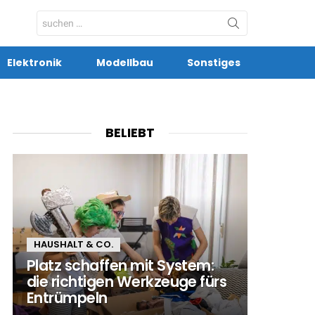
Search
for:
Elektronik
Modellbau
Sonstiges
BELIEBT
HAUSHALT & CO.
Platz schaffen mit System:
die richtigen Werkzeuge fürs
Entrümpeln