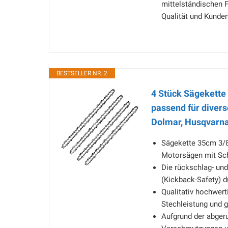
mittelständischen F
Qualität und Kundenz
BESTSELLER NR. 2
4 Stück Sägekette
passend für divers
Dolmar, Husqvarna,
Sägekette 35cm 3/8
Motorsägen mit Schn
Die rückschlag- un
(Kickback-Safety) d
Qualitativ hochwert
Stechleistung und g
Aufgrund der abger