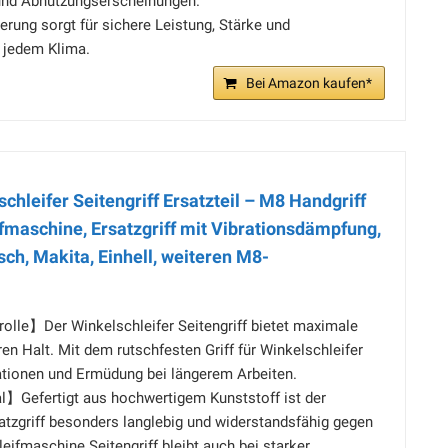
nd Abnutzungserscheinungen.
ierung sorgt für sichere Leistung, Stärke und
i jedem Klima.
Bei Amazon kaufen*
schleifer Seitengriff Ersatzteil – M8 Handgriff
fmaschine, Ersatzgriff mit Vibrationsdämpfung,
ch, Makita, Einhell, weiteren M8-
olle】Der Winkelschleifer Seitengriff bietet maximale
ren Halt. Mit dem rutschfesten Griff für Winkelschleifer
rationen und Ermüdung bei längerem Arbeiten.
】Gefertigt aus hochwertigem Kunststoff ist der
atzgriff besonders langlebig und widerstandsfähig gegen
eifmaschine Seitengriff bleibt auch bei starker