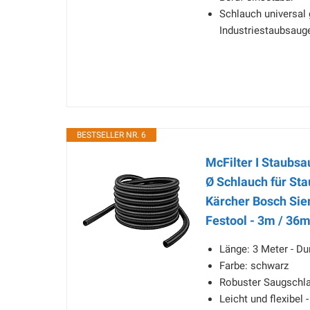
Schlauch universal
Industriestaubsaug
BESTSELLER NR. 6
McFilter I Staub
Ø Schlauch für Sta
Kärcher Bosch Sie
Festool - 3m / 36
Länge: 3 Meter - D
Farbe: schwarz
Robuster Saugschl
Leicht und flexibel