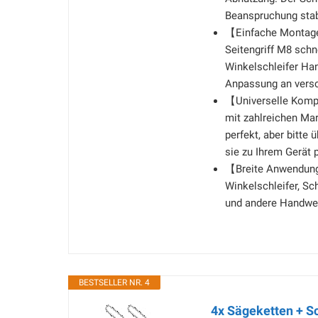
Beanspruchung stabi
【Einfache Montage
Seitengriff M8 schn
Winkelschleifer Hand
Anpassung an versc
【Universelle Kompat
mit zahlreichen Ma
perfekt, aber bitte
sie zu Ihrem Gerät 
【Breite Anwendung】
Winkelschleifer, S
und andere Handwer
BESTSELLER NR. 4
4x Sägeketten + Sc