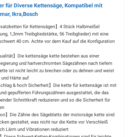
r für Diverse Kettensäge, Kompatibel mit
lmar, Ikra,Bosch
satzketten für Kettensägen】4 Stück Halbmeißel
lung, 1,3mm Treibgliedstärke, 56 Treibglieder) mit eine
schwert 40 cm. Achte vor dem Kauf auf die Konfiguration
alität】Die kettensäge kette bestehen aus einer
legierung und hartverchromten Sägezähnen nach tiefem
tte ist nicht leicht zu brechen oder zu dehnen und weist
 und Härte auf
hlag & hoch Sicherheit】Die kette für kettensäge ist mit
und gepufferten Führungszähnen ausgestattet, die das
bender Schnittkraft reduzieren und so die Sicherheit für
hen
ion】Die Zähne des Sägeblatts der motorsäge kette sind
ken gestaltet, was nicht nur die Kette vor Verschleiß
ch Lärm und Vibrationen reduziert
】Diese Schwert-Ketten-Kombinationen sind für leichte,