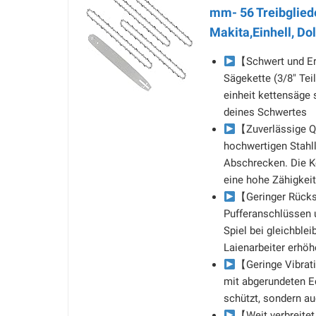
mm- 56 Treibgliede
Makita,Einhell, Do
【Schwert und Er
Sägekette (3/8" Tei
einheit kettensäge 
deines Schwertes
【Zuverlässige Qu
hochwertigen Stahl
Abschrecken. Die Ke
eine hohe Zähigkeit
【Geringer Rücksc
Pufferanschlüssen 
Spiel bei gleichblei
Laienarbeiter erhö
【Geringe Vibrat
mit abgerundeten Ec
schützt, sondern au
【Weit verbreitet