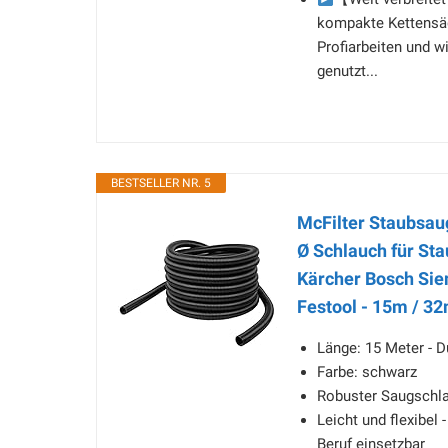
kompakte Kettensäge
Profiarbeiten und 
genutzt...
BESTSELLER NR. 5
McFilter Staubsa
Ø Schlauch für Sta
Kärcher Bosch Sie
Festool - 15m / 
Länge: 15 Meter - 
Farbe: schwarz
Robuster Saugschl
Leicht und flexibel
Beruf einsetzbar