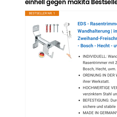
einhell gegen makita Bestsell
BESTSELLER NR. 1
EDS - Rasentrimme
Wandhalterung | in
Zweihand-Freischne
- Bosch - Hecht - 
INDIVIDUELL: Wandh
Rasentrimmer mit Zw
Bosch, Hecht, uvm.
ORDNUNG IN DER WE
ihrer Werkstatt.
HOCHWERTIGE VERA
verzinktem Stahl u
BEFESTIGUNG: Durch
sichere und stabile
MADE IN GERMANY: 