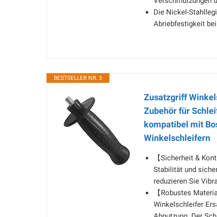
Verschmutzungen u
Die Nickel-Stahlleg
Abriebfestigkeit be
BESTSELLER NR. 3
Zusatzgriff Winkel
Zubehör für Schlei
kompatibel mit Bos
Winkelschleifern
【Sicherheit & Kontr
Stabilität und siche
reduzieren Sie Vib
【Robustes Material
Winkelschleifer Ers
Abnutzung. Der Schl