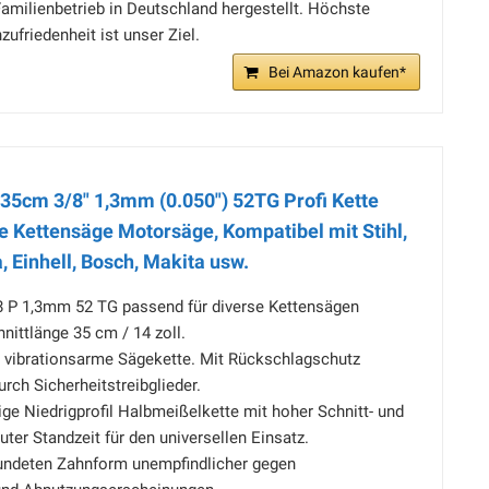
amilienbetrieb in Deutschland hergestellt. Höchste
ufriedenheit ist unser Ziel.
Bei Amazon kaufen*
 35cm 3/8" 1,3mm (0.050") 52TG Profi Kette
e Kettensäge Motorsäge, Kompatibel mit Stihl,
 Einhell, Bosch, Makita usw.
 P 1,3mm 52 TG passend für diverse Kettensägen
ittlänge 35 cm / 14 zoll.
d vibrationsarme Sägekette. Mit Rückschlagschutz
urch Sicherheitstreibglieder.
ige Niedrigprofil Halbmeißelkette mit hoher Schnitt- und
uter Standzeit für den universellen Einsatz.
undeten Zahnform unempfindlicher gegen