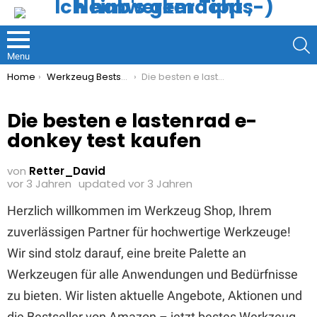
S
Menu
You are here:
Home
Werkzeug Bestseller
Die besten e lastenrad e-donkey test kaufen
Die besten e lastenrad e-
donkey test kaufen
von
Retter_David
vor 3 Jahren
updated
vor 3 Jahren
Herzlich willkommen im Werkzeug Shop, Ihrem
zuverlässigen Partner für hochwertige Werkzeuge!
Wir sind stolz darauf, eine breite Palette an
Werkzeugen für alle Anwendungen und Bedürfnisse
zu bieten. Wir listen aktuelle Angebote, Aktionen und
die Bestseller von Amazon – jetzt bestes Werkzeug