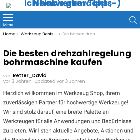
S
Menu
You are here:
Home
Werkzeug Bestseller
Die besten drehzahlregelung bohrmaschine kaufen
Die besten drehzahlregelung
bohrmaschine kaufen
von
Retter_David
vor 3 Jahren
updated
vor 3 Jahren
Herzlich willkommen im Werkzeug Shop, Ihrem
zuverlässigen Partner für hochwertige Werkzeuge!
Wir sind stolz darauf, eine breite Palette an
Werkzeugen für alle Anwendungen und Bedürfnisse
zu bieten. Wir listen aktuelle Angebote, Aktionen und
die Bestseller von Amazon – jetzt bestes Werkzeug