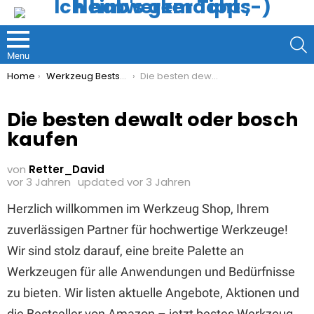
S
Menu
You are here:
Home
Werkzeug Bestseller
Die besten dewalt oder bosch kaufen
Die besten dewalt oder bosch
kaufen
von
Retter_David
vor 3 Jahren
updated
vor 3 Jahren
Herzlich willkommen im Werkzeug Shop, Ihrem
zuverlässigen Partner für hochwertige Werkzeuge!
Wir sind stolz darauf, eine breite Palette an
Werkzeugen für alle Anwendungen und Bedürfnisse
zu bieten. Wir listen aktuelle Angebote, Aktionen und
die Bestseller von Amazon – jetzt bestes Werkzeug