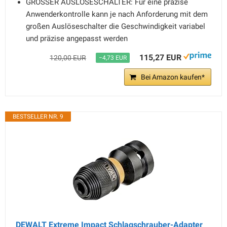
GROSSER AUSLÖSESCHALTER: Für eine präzise
Anwenderkontrolle kann je nach Anforderung mit dem
großen Auslöseschalter die Geschwindigkeit variabel
und präzise angepasst werden
115,27 EUR
120,00 EUR
−4,73 EUR
Bei Amazon kaufen*
BESTSELLER NR. 9
DEWALT Extreme Impact Schlagschrauber-Adapter