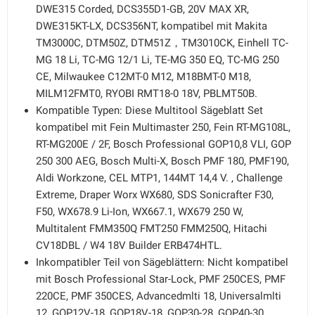
DWE315 Corded, DCS355D1-GB, 20V MAX XR,
DWE315KT-LX, DCS356NT, kompatibel mit Makita
TM3000C, DTM50Z, DTM51Z，TM3010CK, Einhell TC-
MG 18 Li, TC-MG 12/1 Li, TE-MG 350 EQ, TC-MG 250
CE, Milwaukee C12MT-0 M12, M18BMT-0 M18,
MILM12FMT0, RYOBI RMT18-0 18V, PBLMT50B.
Kompatible Typen: Diese Multitool Sägeblatt Set
kompatibel mit Fein Multimaster 250, Fein RT-MG108L,
RT-MG200E / 2F, Bosch Professional GOP10,8 VLI, GOP
250 300 AEG, Bosch Multi-X, Bosch PMF 180, PMF190,
Aldi Workzone, CEL MTP1, 144MT 14,4 V. , Challenge
Extreme, Draper Worx WX680, SDS Sonicrafter F30,
F50, WX678.9 Li-Ion, WX667.1, WX679 250 W,
Multitalent FMM350Q FMT250 FMM250Q, Hitachi
CV18DBL / W4 18V Builder ERB474HTL.
Inkompatibler Teil von Sägeblättern: Nicht kompatibel
mit Bosch Professional Star-Lock, PMF 250CES, PMF
220CE, PMF 350CES, Advancedmlti 18, Universalmlti
12, GOP12V-18, GOP18V-18, GOP30-28, GOP40-30,