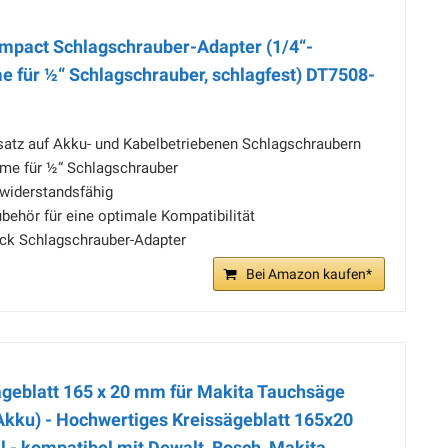
mpact Schlagschrauber-Adapter (1/4“-
für ½“ Schlagschrauber, schlagfest) DT7508-
nsatz auf Akku- und Kabelbetriebenen Schlagschraubern
me für ½“ Schlagschrauber
widerstandsfähig
ehör für eine optimale Kompatibilität
ück Schlagschrauber-Adapter
Bei Amazon kaufen*
blatt 165 x 20 mm für Makita Tauchsäge
 Akku) - Hochwertiges Kreissägeblatt 165x20
 - kompatibel mit Dewalt, Bosch, Makita