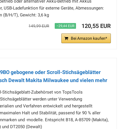
trieb oder alternativer Akku-Betrieb mit Akkus
er, USB-Ladefunktion für externe Geräte, Abmessungen:
m (B/H/T), Gewicht: 3,6 kg
120,55 EUR
149,99 EUR
−29,44 EUR
Bei Amazon kaufen*
19BO gebogene oder Scroll-Stichsägeblätter
sch Dewalt Makita Milwaukee und vielen mehr
al-Stichsägeblatt-Zubehörset von TopsTools
Stichsägeblätter werden unter Verwendung
rialien und Verfahren entwickelt und hergestellt
 maximalen Halt und Stabilität, passend für 90 % aller
nmarken und -modelle. Entspricht B18, A-85709 (Makita),
) und DT2050 (Dewalt)