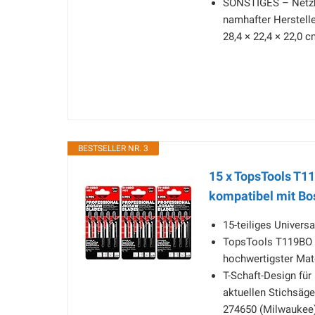
SONSTIGES – Netzbe
namhafter Herstell
28,4 × 22,4 × 22,0 c
BESTSELLER NR. 3
15 x TopsTools T1
kompatibel mit Bo
15-teiliges Univers
TopsTools T119BO 
hochwertigster Mate
T-Schaft-Design für
aktuellen Stichsäge
274650 (Milwaukee