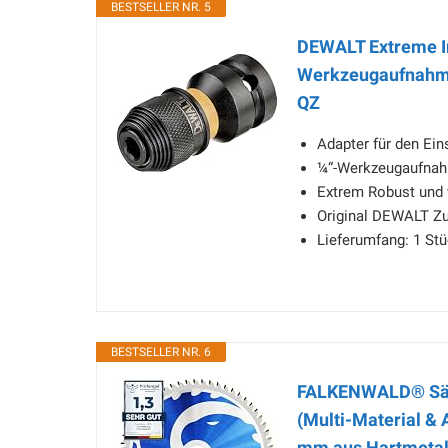
BESTSELLER NR. 5
DEWALT Extreme I
Werkzeugaufnahme 
QZ
Adapter für den Ei
¼“-Werkzeugaufnah
Extrem Robust und 
Original DEWALT Zub
Lieferumfang: 1 St
BESTSELLER NR. 6
FALKENWALD® Säge
(Multi-Material &
mm aus Hartmetall