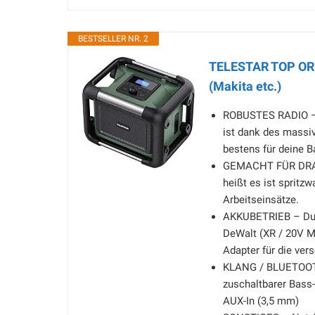
BESTSELLER NR. 2
TELESTAR TOP OR 2
(Makita etc.)
ROBUSTES RADIO – 
ist dank des massi
bestens für deine B
GEMACHT FÜR DRAUẞ
heißt es ist spritzw
Arbeitseinsätze.
AKKUBETRIEB – Du k
DeWalt (XR / 20V M
Adapter für die ver
KLANG / BLUETOOTH 
zuschaltbarer Bass
AUX-In (3,5 mm)