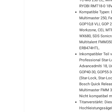
TC-MG 250 CE, Mi
RYOBI RMT18-0 18
Kompatible Typen: D
Multimaster 250, F
GOP10,8 VLI, GOP 2
Workzone, CEL MTP1
WX680, SDS Sonicra
Multitalent FMM35
ERB474HTL.
Inkompatibler Teil 
Professional Star
Advancedmlti 18, U
GOP40-30, GOP55-36
(Star-Lock, Star-Lo
Bosch Quick Releas
Multimaster FMM 
Nicht kompatibel m
Titanverstärkt: Dies
Hochleistungssägebl