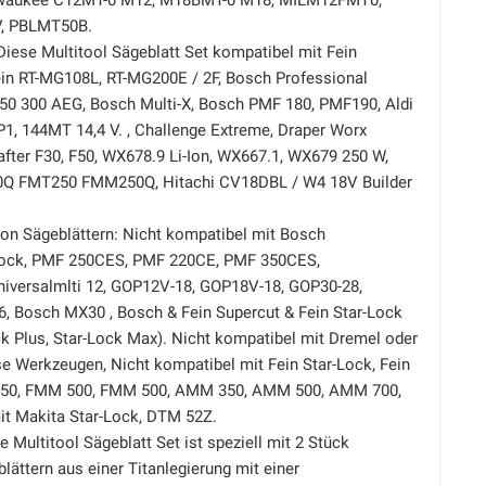
lwaukee C12MT-0 M12, M18BMT-0 M18, MILM12FMT0,
V, PBLMT50B.
iese Multitool Sägeblatt Set kompatibel mit Fein
ein RT-MG108L, RT-MG200E / 2F, Bosch Professional
50 300 AEG, Bosch Multi-X, Bosch PMF 180, PMF190, Aldi
, 144MT 14,4 V. , Challenge Extreme, Draper Worx
fter F30, F50, WX678.9 Li-Ion, WX667.1, WX679 250 W,
0Q FMT250 FMM250Q, Hitachi CV18DBL / W4 18V Builder
von Sägeblättern: Nicht kompatibel mit Bosch
-Lock, PMF 250CES, PMF 220CE, PMF 350CES,
niversalmlti 12, GOP12V-18, GOP18V-18, GOP30-28,
, Bosch MX30 , Bosch & Fein Supercut & Fein Star-Lock
ck Plus, Star-Lock Max). Nicht kompatibel mit Dremel oder
e Werkzeugen, Nicht kompatibel mit Fein Star-Lock, Fein
350, FMM 500, FMM 500, AMM 350, AMM 500, AMM 700,
it Makita Star-Lock, DTM 52Z.
e Multitool Sägeblatt Set ist speziell mit 2 Stück
ättern aus einer Titanlegierung mit einer