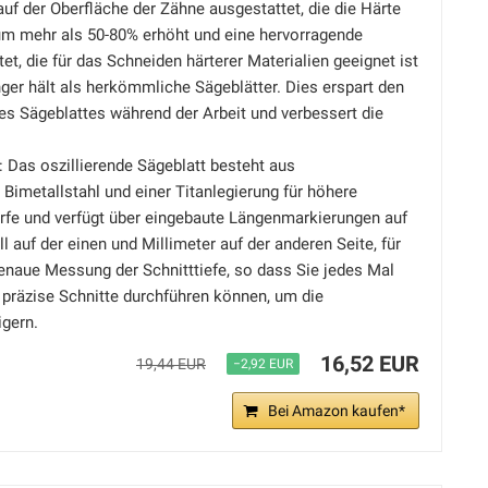
uf der Oberfläche der Zähne ausgestattet, die die Härte
 um mehr als 50-80% erhöht und eine hervorragende
tet, die für das Schneiden härterer Materialien geeignet ist
nger hält als herkömmliche Sägeblätter. Dies erspart den
es Sägeblattes während der Arbeit und verbessert die
 Das oszillierende Sägeblatt besteht aus
Bimetallstahl und einer Titanlegierung für höhere
ärfe und verfügt über eingebaute Längenmarkierungen auf
ll auf der einen und Millimeter auf der anderen Seite, für
enaue Messung der Schnitttiefe, so dass Sie jedes Mal
 präzise Schnitte durchführen können, um die
igern.
16,52 EUR
19,44 EUR
−2,92 EUR
Bei Amazon kaufen*