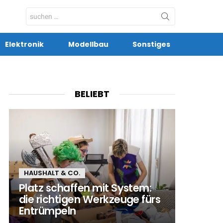
Search
for:
Elektronik
Modellbau
Sonstiges
BELIEBT
HAUSHALT & CO.
Platz schaffen mit System:
die richtigen Werkzeuge fürs
Entrümpeln