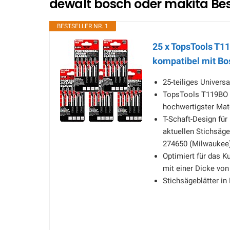
dewalt bosch oder makita Bes
BESTSELLER NR. 1
25 x TopsTools T1
kompatibel mit Bo
25-teiliges Univers
TopsTools T119BO 
hochwertigster Mate
T-Schaft-Design für
aktuellen Stichsäge
274650 (Milwaukee
Optimiert für das K
mit einer Dicke von 
Stichsägeblätter in 