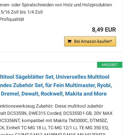
urven- oder Spiralschneiden von Holz und Holzprodukten
5/16 Zoll bis 1/4 Zoll
Profiqualität
8,49 EUR
Bei Amazon kaufen*
ANGEBOT
titool Sägeblätter Set, Universelles Multitool
endes Zubehör Set, für Fein Multimaster, Ryobi,
 Dremel, Dewalt, Rockwell, Makita and More
funktionswerkzeug Zubehör: Diese multitool zubehör
walt DCS355N, DWE315 Corded, DCS355D1-GB, 20V MAX
DCS356NT, kompatibel mit Makita TM3000C, DTM50Z,
Einhell TC-MG 18 Li, TC-MG 12/1 Li, TE-MG 350 EQ,