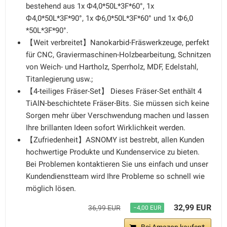
bestehend aus 1x Ф4,0*50L*3F*60°, 1x
Ф4,0*50L*3F*90°, 1x Ф6,0*50L*3F*60° und 1x Ф6,0
*50L*3F*90°.
【Weit verbreitet】Nanokarbid-Fräswerkzeuge, perfekt
für CNC, Graviermaschinen-Holzbearbeitung, Schnitzen
von Weich- und Hartholz, Sperrholz, MDF, Edelstahl,
Titanlegierung usw.;
【4-teiliges Fräser-Set】 Dieses Fräser-Set enthält 4
TiAlN-beschichtete Fräser-Bits. Sie müssen sich keine
Sorgen mehr über Verschwendung machen und lassen
Ihre brillanten Ideen sofort Wirklichkeit werden.
【Zufriedenheit】ASNOMY ist bestrebt, allen Kunden
hochwertige Produkte und Kundenservice zu bieten.
Bei Problemen kontaktieren Sie uns einfach und unser
Kundendienstteam wird Ihre Probleme so schnell wie
möglich lösen.
32,99 EUR
36,99 EUR
−4,00 EUR