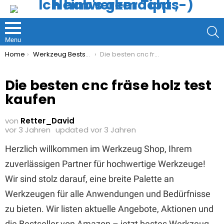
S
Menu
You are here:
Home
Werkzeug Bestseller
Die besten cnc fräse holz test kaufen
Die besten cnc fräse holz test
kaufen
von
Retter_David
vor 3 Jahren
updated
vor 3 Jahren
Herzlich willkommen im Werkzeug Shop, Ihrem
zuverlässigen Partner für hochwertige Werkzeuge!
Wir sind stolz darauf, eine breite Palette an
Werkzeugen für alle Anwendungen und Bedürfnisse
zu bieten. Wir listen aktuelle Angebote, Aktionen und
die Bestseller von Amazon – jetzt bestes Werkzeug