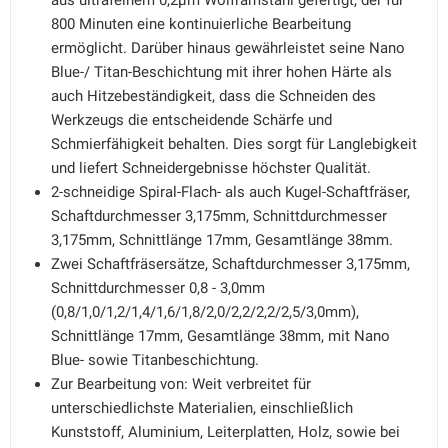
aus ultrafeinem 0,2μm Wolframstahl gefertigt, der für
800 Minuten eine kontinuierliche Bearbeitung
ermöglicht. Darüber hinaus gewährleistet seine Nano
Blue-/ Titan-Beschichtung mit ihrer hohen Härte als
auch Hitzebeständigkeit, dass die Schneiden des
Werkzeugs die entscheidende Schärfe und
Schmierfähigkeit behalten. Dies sorgt für Langlebigkeit
und liefert Schneidergebnisse höchster Qualität.
2-schneidige Spiral-Flach- als auch Kugel-Schaftfräser,
Schaftdurchmesser 3,175mm, Schnittdurchmesser
3,175mm, Schnittlänge 17mm, Gesamtlänge 38mm.
Zwei Schaftfräsersätze, Schaftdurchmesser 3,175mm,
Schnittdurchmesser 0,8 - 3,0mm
(0,8/1,0/1,2/1,4/1,6/1,8/2,0/2,2/2,2/2,5/3,0mm),
Schnittlänge 17mm, Gesamtlänge 38mm, mit Nano
Blue- sowie Titanbeschichtung.
Zur Bearbeitung von: Weit verbreitet für
unterschiedlichste Materialien, einschließlich
Kunststoff, Aluminium, Leiterplatten, Holz, sowie bei