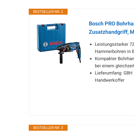
BESTSELLER NR. 2
Bosch PRO Bohrham
Zusatzhandgriff, 
Leistungsstarker 72
Hammerbohren in B
Kompakter Bohrham
bei einem gleichzei
Lieferumfang: GBH 
Handwerkoffer
BESTSELLER NR. 3