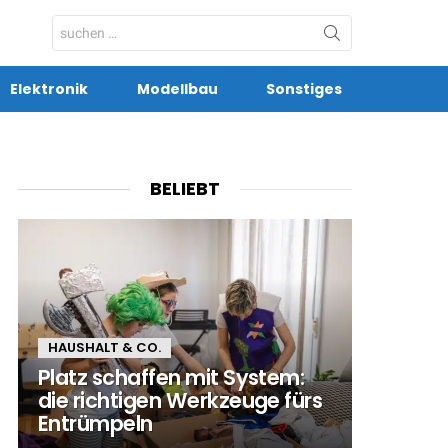
Search
for:
Elektronik
Modellbau
Sonstiges
BELIEBT
HAUSHALT & CO.
Platz schaffen mit System:
die richtigen Werkzeuge fürs
Entrümpeln