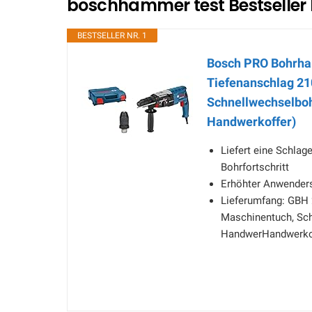
boschhammer test Bestseller
BESTSELLER NR. 1
Bosch PRO Bohrham
Tiefenanschlag 2
Schnellwechselbohr
Handwerkoffer)
Liefert eine Schlag
Bohrfortschritt
Erhöhter Anwenders
Lieferumfang: GBH 
Maschinentuch, Sch
HandwerHandwerko