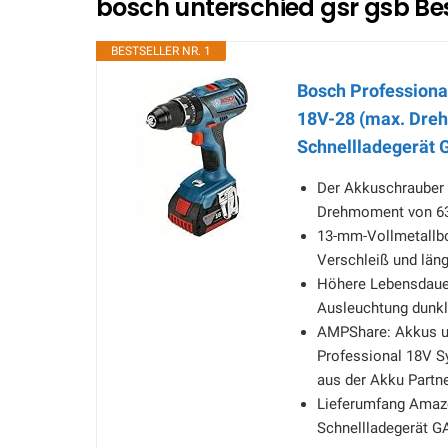
bosch unterschied gsr gsb Bes
BESTSELLER NR. 1
Bosch Profession
18V-28 (max. Dreh
Schnellladegerät 
Der Akkuschrauber 
Drehmoment von 6
13-mm-Vollmetallboh
Verschleiß und län
Höhere Lebensdauer
Ausleuchtung dunkl
AMPShare: Akkus un
Professional 18V S
aus der Akku Partn
Lieferumfang Amazo
Schnellladegerät G