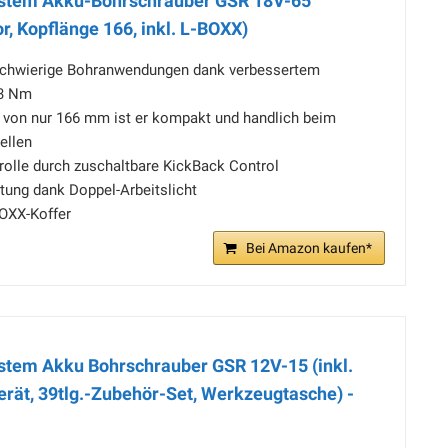
stem Akku-Bohrschrauber GSR 18V-65
r, Kopflänge 166, inkl. L-BOXX)
schwierige Bohranwendungen dank verbessertem
3 Nm
e von nur 166 mm ist er kompakt und handlich beim
ellen
rolle durch zuschaltbare KickBack Control
ung dank Doppel-Arbeitslicht
BOXX-Koffer
Bei Amazon kaufen*
tem Akku Bohrschrauber GSR 12V-15 (inkl.
erät, 39tlg.-Zubehör-Set, Werkzeugtasche) -