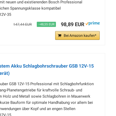
mit neuen und existierenden Bosch Professional
eichen Spannungsklasse kompatibel
12V-35
98,89 EUR
147,44 EUR
−48,55 EUR
Bei Amazon kaufen*
stem Akku Schlagbohrschrauber GSB 12V-15
erät)
uber GSB 12V-15 Professional mit Schlagbohrfunktion
Gang-Planetengetriebe für kraftvolle Schraub- und
 Holz und Metall sowie Schlagbohren in Mauerwerk
urze Bauform für optimale Handhabung vor allem bei
nwendungen über Kopf und an engen Stellen
12V-15