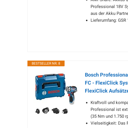
Professional 18V S
aus der Akku Partn
Lieferumfang: GSR 
BESTSELLER NR. 8
Bosch Profession
FC - FlexiClick Sy
FlexiClick Aufsät
Kraftvoll und komp
Professional ist ex
(35 Nm und 1.750 r
Vielseitigkeit: Das