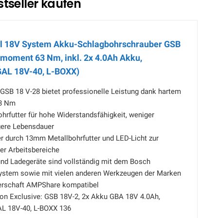
tseller kaufen
al 18V System Akku-Schlagbohrschrauber GSB
moment 63 Nm, inkl. 2x 4.0Ah Akku,
GAL 18V-40, L-BOXX)
GSB 18 V-28 bietet professionelle Leistung dank hartem
3 Nm
rfutter für hohe Widerstandsfähigkeit, weniger
gere Lebensdauer
 durch 13mm Metallbohrfutter und LED-Licht zur
er Arbeitsbereiche
d Ladegeräte sind vollständig mit dem Bosch
ystem sowie mit vielen anderen Werkzeugen der Marken
erschaft AMPShare kompatibel
n Exclusive: GSB 18V-2, 2x Akku GBA 18V 4.0Ah,
AL 18V-40, L-BOXX 136