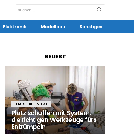
Search
for:
Elektronik
Modellbau
Sonstiges
BELIEBT
HAUSHALT & CO.
Platz schaffen mit System:
die richtigen Werkzeuge fürs
Entrümpeln