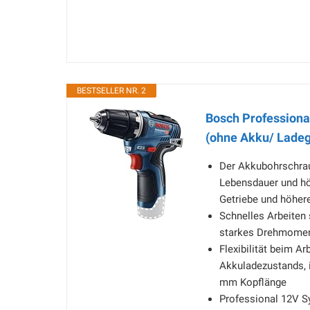
BESTSELLER NR. 2
Bosch Profession
(ohne Akku/ Ladeg
Der Akkubohrschrau
Lebensdauer und hö
Getriebe und höhe
Schnelles Arbeiten
starkes Drehmome
Flexibilität beim A
Akkuladezustands, i
mm Kopflänge
Professional 12V S