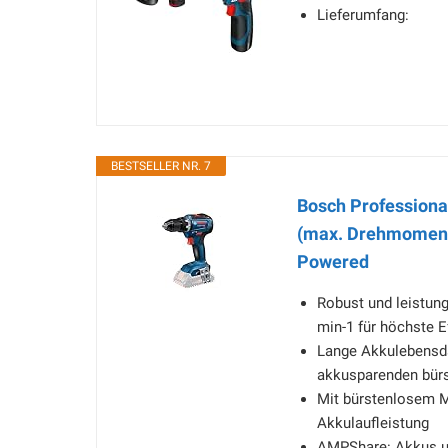
Lieferumfang:
BESTSELLER NR. 7
Bosch Profession
(max. Drehmoment 
Powered
Robust und leistun
min-1 für höchste E
Lange Akkulebensdau
akkusparenden bür
Mit bürstenlosem M
Akkulaufleistung
AMPShare: Akkus un