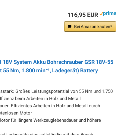
116,95 EUR
Bei Amazon kaufen*
al 18V System Akku Bohrschrauber GSR 18V-55
55 Nm, 1.800 min⁻¹, Ladegerät) Battery
gsstark: Großes Leistungspotenzial von 55 Nm und 1.750
ffizienz beim Arbeiten in Holz und Metall
er: Effizientes Arbeiten in Holz und Metall durch
stenlosen Motor
otor für längere Werkzeuglebensdauer und höhere
d Ladegeräte sind vollständig mit dem Bosch