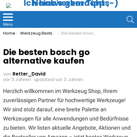
S
Menu
You are here:
Home
Werkzeug Bestseller
Die besten bosch go alternative kaufen
Die besten bosch go
alternative kaufen
von
Retter_David
vor 3 Jahren
updated
vor 3 Jahren
Herzlich willkommen im Werkzeug Shop, Ihrem
zuverlässigen Partner für hochwertige Werkzeuge!
Wir sind stolz darauf, eine breite Palette an
Werkzeugen für alle Anwendungen und Bedürfnisse
zu bieten. Wir listen aktuelle Angebote, Aktionen und
die Bestseller von Amazon – jetzt bestes Werkzeug