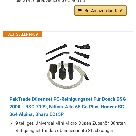
bis 214 Alpina, Sencor SVC 400 LB
Bei Amazon kaufen*
BESTSELLER NR. 9
PakTrade Düsenset PC-Reinigungsset Für Bosch BSG
7000… BSG 7999, Nilfisk-Alto 65 Go Plus, Hoover SC
364 Alpina, Sharp EC15P
9 teiliges Universal Mini Micro Düsen Zubehör Bürsten
Set geeignet für das oben genannte Staubsauger