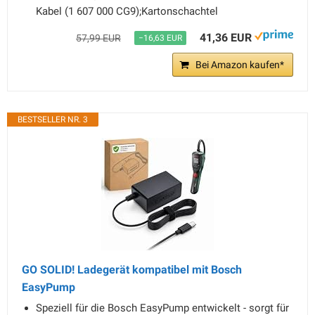
Kabel (1 607 000 CG9);Kartonschachtel
41,36 EUR
57,99 EUR
−16,63 EUR
Bei Amazon kaufen*
BESTSELLER NR. 3
GO SOLID! Ladegerät kompatibel mit Bosch
EasyPump
Speziell für die Bosch EasyPump entwickelt - sorgt für