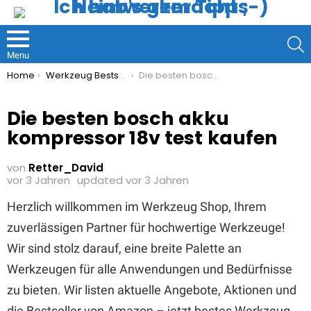
S
Menu
You are here:
Home
Werkzeug Bestseller
Die besten bosch akku kompressor 18v test kaufen
Die besten bosch akku
kompressor 18v test kaufen
von
Retter_David
vor 3 Jahren
updated
vor 3 Jahren
Herzlich willkommen im Werkzeug Shop, Ihrem
zuverlässigen Partner für hochwertige Werkzeuge!
Wir sind stolz darauf, eine breite Palette an
Werkzeugen für alle Anwendungen und Bedürfnisse
zu bieten. Wir listen aktuelle Angebote, Aktionen und
die Bestseller von Amazon – jetzt bestes Werkzeug