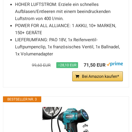
HOHER LUFTSTROM: Erziele ein schnelles
Aufblasen/Entleeren mit einem beeindruckenden
Luftstrom von 400 l/min.
POWER FOR ALL ALLIANCE: 1 AKKU, ​10+ MARKEN, ​
150+ GERÄTE
LIEFERUMFANG: PAO 18V, 1x Reifenventil-
Luftpumpenclip, 1x französisches Ventil, 1x Ballnadel,
1x Volumenadapter
71,50 EUR
99,60 EUR
−28,10 EUR
Bei Amazon kaufen*
BESTSELLER NR. 3