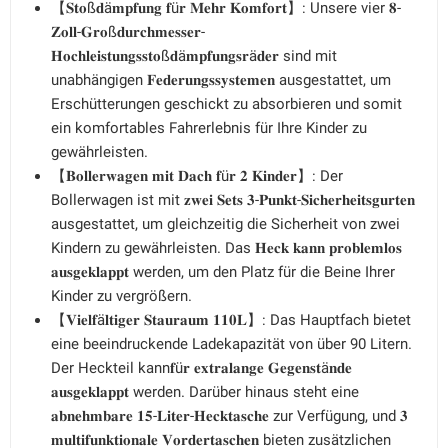
【𝐒𝐭𝐨ß𝐝ä𝐦𝐩𝐟𝐮𝐧𝐠 𝐟ü𝐫 𝐌𝐞𝐡𝐫 𝐊𝐨𝐦𝐟𝐨𝐫𝐭】: Unsere vier 𝟖-
𝐙𝐨𝐥𝐥-𝐆𝐫𝐨ß𝐝𝐮𝐫𝐜𝐡𝐦𝐞𝐬𝐬𝐞𝐫-
𝐇𝐨𝐜𝐡𝐥𝐞𝐢𝐬𝐭𝐮𝐧𝐠𝐬𝐬𝐭𝐨ß𝐝ä𝐦𝐩𝐟𝐮𝐧𝐠𝐬𝐫ä𝐝𝐞𝐫 sind mit
unabhängigen 𝐅𝐞𝐝𝐞𝐫𝐮𝐧𝐠𝐬𝐬𝐲𝐬𝐭𝐞𝐦𝐞𝐧 ausgestattet, um
Erschütterungen geschickt zu absorbieren und somit
ein komfortables Fahrerlebnis für Ihre Kinder zu
gewährleisten.
【𝐁𝐨𝐥𝐥𝐞𝐫𝐰𝐚𝐠𝐞𝐧 𝐦𝐢𝐭 𝐃𝐚𝐜𝐡 𝐟ü𝐫 𝟐 𝐊𝐢𝐧𝐝𝐞𝐫】: Der
Bollerwagen ist mit 𝐳𝐰𝐞𝐢 𝐒𝐞𝐭𝐬 𝟑-𝐏𝐮𝐧𝐤𝐭-𝐒𝐢𝐜𝐡𝐞𝐫𝐡𝐞𝐢𝐭𝐬𝐠𝐮𝐫𝐭𝐞𝐧
ausgestattet, um gleichzeitig die Sicherheit von zwei
Kindern zu gewährleisten. Das 𝐇𝐞𝐜𝐤 𝐤𝐚𝐧𝐧 𝐩𝐫𝐨𝐛𝐥𝐞𝐦𝐥𝐨𝐬
𝐚𝐮𝐬𝐠𝐞𝐤𝐥𝐚𝐩𝐩𝐭 werden, um den Platz für die Beine Ihrer
Kinder zu vergrößern.
【𝐕𝐢𝐞𝐥𝐟ä𝐥𝐭𝐢𝐠𝐞𝐫 𝐒𝐭𝐚𝐮𝐫𝐚𝐮𝐦 𝟏𝟏𝟎𝐋】: Das Hauptfach bietet
eine beeindruckende Ladekapazität von über 90 Litern.
Der Heckteil kann𝐟ü𝐫 𝐞𝐱𝐭𝐫𝐚𝐥𝐚𝐧𝐠𝐞 𝐆𝐞𝐠𝐞𝐧𝐬𝐭ä𝐧𝐝𝐞
𝐚𝐮𝐬𝐠𝐞𝐤𝐥𝐚𝐩𝐩𝐭 werden. Darüber hinaus steht eine
𝐚𝐛𝐧𝐞𝐡𝐦𝐛𝐚𝐫𝐞 𝟏𝟓-𝐋𝐢𝐭𝐞𝐫-𝐇𝐞𝐜𝐤𝐭𝐚𝐬𝐜𝐡𝐞 zur Verfügung, und 𝟑
𝐦𝐮𝐥𝐭𝐢𝐟𝐮𝐧𝐤𝐭𝐢𝐨𝐧𝐚𝐥𝐞 𝐕𝐨𝐫𝐝𝐞𝐫𝐭𝐚𝐬𝐜𝐡𝐞𝐧 bieten zusätzlichen