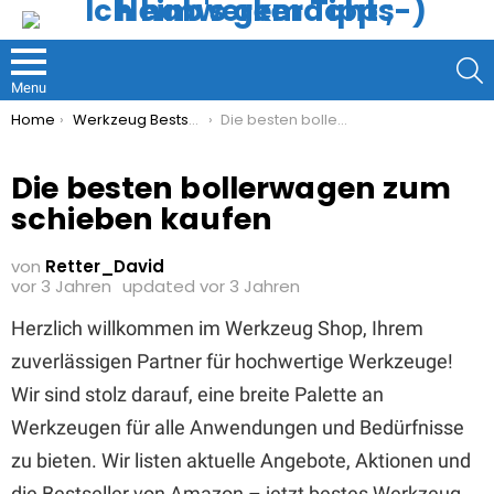
S
Menu
You are here:
Home
Werkzeug Bestseller
Die besten bollerwagen zum schieben kaufen
Die besten bollerwagen zum
schieben kaufen
von
Retter_David
vor 3 Jahren
updated
vor 3 Jahren
Herzlich willkommen im Werkzeug Shop, Ihrem
zuverlässigen Partner für hochwertige Werkzeuge!
Wir sind stolz darauf, eine breite Palette an
Werkzeugen für alle Anwendungen und Bedürfnisse
zu bieten. Wir listen aktuelle Angebote, Aktionen und
die Bestseller von Amazon – jetzt bestes Werkzeug