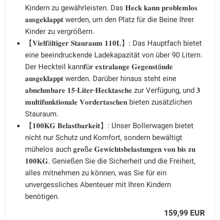
Kindern zu gewährleisten. Das 𝐇𝐞𝐜𝐤 𝐤𝐚𝐧𝐧 𝐩𝐫𝐨𝐛𝐥𝐞𝐦𝐥𝐨𝐬
𝐚𝐮𝐬𝐠𝐞𝐤𝐥𝐚𝐩𝐩𝐭 werden, um den Platz für die Beine Ihrer
Kinder zu vergrößern.
【𝐕𝐢𝐞𝐥𝐟ä𝐥𝐭𝐢𝐠𝐞𝐫 𝐒𝐭𝐚𝐮𝐫𝐚𝐮𝐦 𝟏𝟏𝟎𝐋】: Das Hauptfach bietet
eine beeindruckende Ladekapazität von über 90 Litern.
Der Heckteil kann𝐟ü𝐫 𝐞𝐱𝐭𝐫𝐚𝐥𝐚𝐧𝐠𝐞 𝐆𝐞𝐠𝐞𝐧𝐬𝐭ä𝐧𝐝𝐞
𝐚𝐮𝐬𝐠𝐞𝐤𝐥𝐚𝐩𝐩𝐭 werden. Darüber hinaus steht eine
𝐚𝐛𝐧𝐞𝐡𝐦𝐛𝐚𝐫𝐞 𝟏𝟓-𝐋𝐢𝐭𝐞𝐫-𝐇𝐞𝐜𝐤𝐭𝐚𝐬𝐜𝐡𝐞 zur Verfügung, und 𝟑
𝐦𝐮𝐥𝐭𝐢𝐟𝐮𝐧𝐤𝐭𝐢𝐨𝐧𝐚𝐥𝐞 𝐕𝐨𝐫𝐝𝐞𝐫𝐭𝐚𝐬𝐜𝐡𝐞𝐧 bieten zusätzlichen
Stauraum.
【𝟏𝟎𝟎𝐊𝐆 𝐁𝐞𝐥𝐚𝐬𝐭𝐛𝐚𝐫𝐤𝐞𝐢𝐭】: Unser Bollerwagen bietet
nicht nur Schutz und Komfort, sondern bewältigt
mühelos auch 𝐠𝐫𝐨ß𝐞 𝐆𝐞𝐰𝐢𝐜𝐡𝐭𝐬𝐛𝐞𝐥𝐚𝐬𝐭𝐮𝐧𝐠𝐞𝐧 𝐯𝐨𝐧 𝐛𝐢𝐬 𝐳𝐮
𝟏𝟎𝟎𝐊𝐆. Genießen Sie die Sicherheit und die Freiheit,
alles mitnehmen zu können, was Sie für ein
unvergessliches Abenteuer mit Ihren Kindern
benötigen.
159,99 EUR