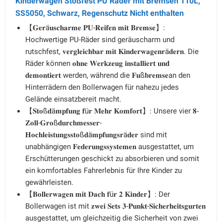
Kinderwagen Stoßfest PU Räder mit Bremsen 110L,
SS5050, Schwarz, Regenschutz Nicht enthalten
【𝐆𝐞𝐫ä𝐮𝐬𝐜𝐡𝐚𝐫𝐦𝐞 𝐏𝐔-𝐑𝐞𝐢𝐟𝐞𝐧 𝐦𝐢𝐭 𝐁𝐫𝐞𝐦𝐬𝐞】:
Hochwertige PU-Räder sind geräuscharm und
rutschfest, 𝐯𝐞𝐫𝐠𝐥𝐞𝐢𝐜𝐡𝐛𝐚𝐫 𝐦𝐢𝐭 𝐊𝐢𝐧𝐝𝐞𝐫𝐰𝐚𝐠𝐞𝐧𝐫ä𝐝𝐞𝐫𝐧. Die
Räder können 𝐨𝐡𝐧𝐞 𝐖𝐞𝐫𝐤𝐳𝐞𝐮𝐠 𝐢𝐧𝐬𝐭𝐚𝐥𝐥𝐢𝐞𝐫𝐭 𝐮𝐧𝐝
𝐝𝐞𝐦𝐨𝐧𝐭𝐢𝐞𝐫𝐭 werden, während die 𝐅𝐮ß𝐛𝐫𝐞𝐦𝐬𝐞an den
Hinterrädern den Bollerwagen für nahezu jedes
Gelände einsatzbereit macht.
【𝐒𝐭𝐨ß𝐝ä𝐦𝐩𝐟𝐮𝐧𝐠 𝐟ü𝐫 𝐌𝐞𝐡𝐫 𝐊𝐨𝐦𝐟𝐨𝐫𝐭】: Unsere vier 𝟖-
𝐙𝐨𝐥𝐥-𝐆𝐫𝐨ß𝐝𝐮𝐫𝐜𝐡𝐦𝐞𝐬𝐬𝐞𝐫-
𝐇𝐨𝐜𝐡𝐥𝐞𝐢𝐬𝐭𝐮𝐧𝐠𝐬𝐬𝐭𝐨ß𝐝ä𝐦𝐩𝐟𝐮𝐧𝐠𝐬𝐫ä𝐝𝐞𝐫 sind mit
unabhängigen 𝐅𝐞𝐝𝐞𝐫𝐮𝐧𝐠𝐬𝐬𝐲𝐬𝐭𝐞𝐦𝐞𝐧 ausgestattet, um
Erschütterungen geschickt zu absorbieren und somit
ein komfortables Fahrerlebnis für Ihre Kinder zu
gewährleisten.
【𝐁𝐨𝐥𝐥𝐞𝐫𝐰𝐚𝐠𝐞𝐧 𝐦𝐢𝐭 𝐃𝐚𝐜𝐡 𝐟ü𝐫 𝟐 𝐊𝐢𝐧𝐝𝐞𝐫】: Der
Bollerwagen ist mit 𝐳𝐰𝐞𝐢 𝐒𝐞𝐭𝐬 𝟑-𝐏𝐮𝐧𝐤𝐭-𝐒𝐢𝐜𝐡𝐞𝐫𝐡𝐞𝐢𝐭𝐬𝐠𝐮𝐫𝐭𝐞𝐧
ausgestattet, um gleichzeitig die Sicherheit von zwei