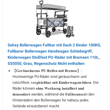
Sekey Bollerwagen Faltbar mit Dach 2 Kinder 100KG,
Faltbarer Bollerwagen Handwagen Schiebegriff,
Kinderwagen Stoßfest PU-Räder mit Bremsen 110L,
SS5050, Grau, Regenschutz Nicht enthalten
【𝐆𝐞𝐫ä𝐮𝐬𝐜𝐡𝐚𝐫𝐦𝐞 𝐏𝐔-𝐑𝐞𝐢𝐟𝐞𝐧 𝐦𝐢𝐭 𝐁𝐫𝐞𝐦𝐬𝐞】:
Hochwertige PU-Räder sind geräuscharm und
rutschfest, 𝐯𝐞𝐫𝐠𝐥𝐞𝐢𝐜𝐡𝐛𝐚𝐫 𝐦𝐢𝐭 𝐊𝐢𝐧𝐝𝐞𝐫𝐰𝐚𝐠𝐞𝐧𝐫ä𝐝𝐞𝐫𝐧. Die
Räder können 𝐨𝐡𝐧𝐞 𝐖𝐞𝐫𝐤𝐳𝐞𝐮𝐠 𝐢𝐧𝐬𝐭𝐚𝐥𝐥𝐢𝐞𝐫𝐭 𝐮𝐧𝐝
𝐝𝐞𝐦𝐨𝐧𝐭𝐢𝐞𝐫𝐭 werden, während die 𝐅𝐮ß𝐛𝐫𝐞𝐦𝐬𝐞an den
Hinterrädern den Bollerwagen für nahezu jedes
Gelände einsatzbereit macht.