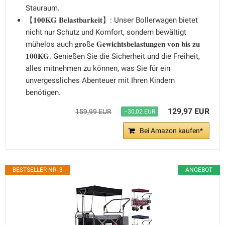
Stauraum.
【𝟏𝟎𝟎𝐊𝐆 𝐁𝐞𝐥𝐚𝐬𝐭𝐛𝐚𝐫𝐤𝐞𝐢𝐭】: Unser Bollerwagen bietet
nicht nur Schutz und Komfort, sondern bewältigt
mühelos auch 𝐠𝐫𝐨ß𝐞 𝐆𝐞𝐰𝐢𝐜𝐡𝐭𝐬𝐛𝐞𝐥𝐚𝐬𝐭𝐮𝐧𝐠𝐞𝐧 𝐯𝐨𝐧 𝐛𝐢𝐬 𝐳𝐮
𝟏𝟎𝟎𝐊𝐆. Genießen Sie die Sicherheit und die Freiheit,
alles mitnehmen zu können, was Sie für ein
unvergessliches Abenteuer mit Ihren Kindern
benötigen.
129,97 EUR
159,99 EUR
−30,02 EUR
Bei Amazon kaufen*
BESTSELLER NR. 3
ANGEBOT