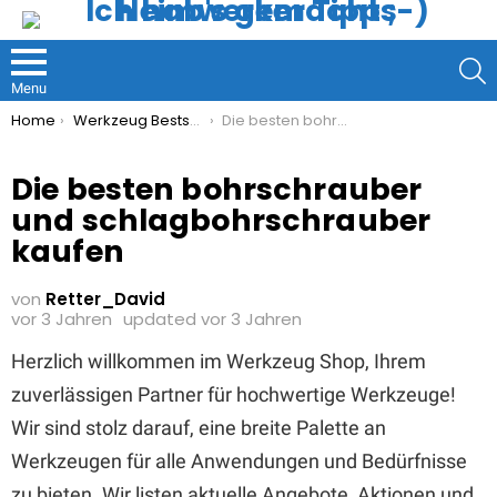
S
Menu
You are here:
Home
Werkzeug Bestseller
Die besten bohrschrauber und schlagbohrschrauber kaufen
Die besten bohrschrauber
und schlagbohrschrauber
kaufen
von
Retter_David
vor 3 Jahren
updated
vor 3 Jahren
Herzlich willkommen im Werkzeug Shop, Ihrem
zuverlässigen Partner für hochwertige Werkzeuge!
Wir sind stolz darauf, eine breite Palette an
Werkzeugen für alle Anwendungen und Bedürfnisse
zu bieten. Wir listen aktuelle Angebote, Aktionen und