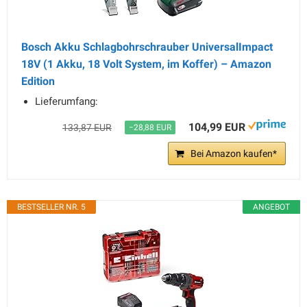
Bosch Akku Schlagbohrschrauber UniversalImpact
18V (1 Akku, 18 Volt System, im Koffer) – Amazon
Edition
Lieferumfang:
104,99 EUR
133,87 EUR
−28,88 EUR
Bei Amazon kaufen*
BESTSELLER NR. 5
ANGEBOT