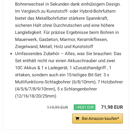
Bohrerwechsel in Sekunden dank einhülsigem Design.
Im Vergleich zu Kunststoff- oder Hybrid-Bohrfuttern
bietet das Metallbohrfutter stärkere Spannkraft,
sicheren Halt ohne Durchrutschen und eine höhere
Langlebigkeit. Für präzise Ergebnisse beim Bohren in
Mauerwerk, Gasbeton, Marmor, Keramikfliesen,
Ziegelwand, Metall, Holz und Kunststoff
Umfassendes Zubehör – Alles, was Sie brauchen: Das
Set enthält nicht nur einen Akkuschrauber und zwei
10C Akkus & 1 x Ladegerät, 1 xZusatzhandgriff , 1
xHaken, sondern auch ein 15-teiliges Bit-Set: 3 x
Multifunktions-Schlagbohrer (6/8/10mm), 7 Holzbohrer
(4/5/6/7/8/9/10mm), 5 x Schlangenbohrer
(12/16/18/20/25mm)
71,98 EUR
119,99 EUR
−48,01 EUR
Bei Amazon kaufen*