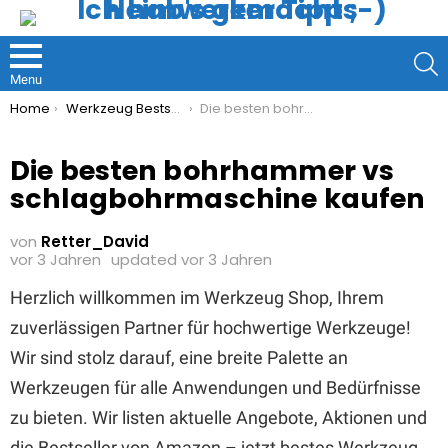
S
Menu
You are here:
Home
Werkzeug Bestseller
Die besten bohrhammer vs schlagbohrmaschine kaufen
Die besten bohrhammer vs
schlagbohrmaschine kaufen
von
Retter_David
vor 3 Jahren
updated
vor 3 Jahren
Herzlich willkommen im Werkzeug Shop, Ihrem
zuverlässigen Partner für hochwertige Werkzeuge!
Wir sind stolz darauf, eine breite Palette an
Werkzeugen für alle Anwendungen und Bedürfnisse
zu bieten. Wir listen aktuelle Angebote, Aktionen und
die Bestseller von Amazon – jetzt bestes Werkzeug