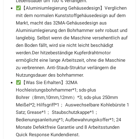
Lebensdauer um 100 % verlängern.
【Aluminiumlegierung Gehäusedesign】Verglichen
mit dem normalen Kunststoffgehäusedesign auf dem
Markt, macht das 32MA-Gehäusedesign aus
Aluminiumlegierung den Bohrhammer sehr robust und
langlebig. Selbst wenn die Maschine versehentlich auf
den Boden fällt, wird sie nicht leicht beschädigt
werden.Der hitzebeständige Kupferdrahtmotor
ermöglicht eine lange Arbeitszeit, ohne die Maschine
zu verbrennen. Anti-Staub-Struktur verlängern die
Nutzungsdauer des bohrhammer.
【Was Sie Erhalten】32MA
Hochleistungsbohrhammer*1; sds-plus
Bohrer（8mm,10mm,12mm）*3; sds-plus 250mm
Meißel*2; Hilfsgriff*1； Auswechselbare Kohlebürste 1
Satz; Grease*1； Staubschutzkappe*1；
Bedienungsanleitung*1; Aufbewahrungskoffer*1; 24
Monate Defektfreie Garantie und 8 Arbeitsstunden
Quick Response Kundendienst.