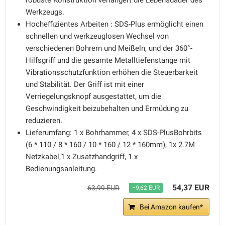
robuste Konstruktion verlängert die Lebensdauer des
Werkzeugs.
Hocheffizientes Arbeiten : SDS-Plus ermöglicht einen
schnellen und werkzeuglosen Wechsel von
verschiedenen Bohrern und Meißeln, und der 360°-
Hilfsgriff und die gesamte Metalltiefenstange mit
Vibrationsschutzfunktion erhöhen die Steuerbarkeit
und Stabilität. Der Griff ist mit einer
Verriegelungsknopf ausgestattet, um die
Geschwindigkeit beizubehalten und Ermüdung zu
reduzieren.
Lieferumfang: 1 x Bohrhammer, 4 x SDS-PlusBohrbits
(6 * 110 / 8 * 160 / 10 * 160 / 12 * 160mm), 1x 2.7M
Netzkabel,1 x Zusatzhandgriff, 1 x
Bedienungsanleitung.
54,37 EUR
63,99 EUR
−9,62 EUR
Bei Amazon kaufen*