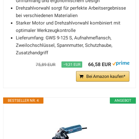
Griffumfang und ergonomischem Design
Drehzahlvorwahl sorgt für perfekte Arbeitsergebnisse
bei verschiedenen Materialien
Starker Motor und Drehzahlvorwahl kombiniert mit
optimaler Werkzeugkontrolle
Lieferumfang: GWS 9-125 S, Aufnahmeflansch,
Zweilochschlüssel, Spannmutter, Schutzhaube,
Zusatzhandgriff
66,58 EUR
75,89 EUR
−9,31 EUR
Bei Amazon kaufen*
BESTSELLER NR. 4
ANGEBOT