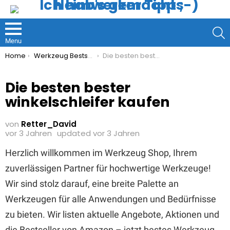
S
Menu
You are here:
Home
Werkzeug Bestseller
Die besten bester winkelschleifer kaufen
Die besten bester
winkelschleifer kaufen
von
Retter_David
vor 3 Jahren
updated
vor 3 Jahren
Herzlich willkommen im Werkzeug Shop, Ihrem
zuverlässigen Partner für hochwertige Werkzeuge!
Wir sind stolz darauf, eine breite Palette an
Werkzeugen für alle Anwendungen und Bedürfnisse
zu bieten. Wir listen aktuelle Angebote, Aktionen und
die Bestseller von Amazon – jetzt bestes Werkzeug