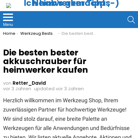
S
Menu
You are here:
Home
Werkzeug Bestseller
Die besten bester akkuschrauber für heimwerker kaufen
Die besten bester
akkuschrauber für
heimwerker kaufen
von
Retter_David
vor 3 Jahren
updated
vor 3 Jahren
Herzlich willkommen im Werkzeug Shop, Ihrem
zuverlässigen Partner für hochwertige Werkzeuge!
Wir sind stolz darauf, eine breite Palette an
Werkzeugen für alle Anwendungen und Bedürfnisse
zu bieten. Wir listen aktuelle Angebote, Aktionen und