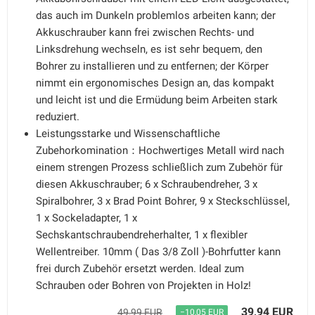
das auch im Dunkeln problemlos arbeiten kann; der
Akkuschrauber kann frei zwischen Rechts- und
Linksdrehung wechseln, es ist sehr bequem, den
Bohrer zu installieren und zu entfernen; der Körper
nimmt ein ergonomisches Design an, das kompakt
und leicht ist und die Ermüdung beim Arbeiten stark
reduziert.
Leistungsstarke und Wissenschaftliche
Zubehorkomination：Hochwertiges Metall wird nach
einem strengen Prozess schließlich zum Zubehör für
diesen Akkuschrauber; 6 x Schraubendreher, 3 x
Spiralbohrer, 3 x Brad Point Bohrer, 9 x Steckschlüssel,
1 x Sockeladapter, 1 x
Sechskantschraubendreherhalter, 1 x flexibler
Wellentreiber. 10mm ( Das 3/8 Zoll )-Bohrfutter kann
frei durch Zubehör ersetzt werden. Ideal zum
Schrauben oder Bohren von Projekten in Holz!
39,94 EUR
49,99 EUR
−10,05 EUR