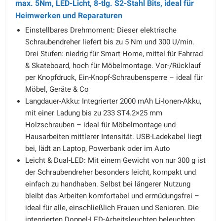
max. 5Nm, LED-Licht, 8-tlg. S2-Stahl Bits, ideal für
Heimwerken und Reparaturen
Einstellbares Drehmoment: Dieser elektrische
Schraubendreher liefert bis zu 5 Nm und 300 U/min.
Drei Stufen: niedrig für Smart Home, mittel für Fahrrad
& Skateboard, hoch für Möbelmontage. Vor-/Rücklauf
per Knopfdruck, Ein-Knopf-Schraubensperre – ideal für
Möbel, Geräte & Co
Langdauer-Akku: Integrierter 2000 mAh Li-Ionen-Akku,
mit einer Ladung bis zu 233 ST4.2×25 mm
Holzschrauben – ideal für Möbelmontage und
Hausarbeiten mittlerer Intensität. USB-Ladekabel liegt
bei, lädt an Laptop, Powerbank oder im Auto
Leicht & Dual-LED: Mit einem Gewicht von nur 300 g ist
der Schraubendreher besonders leicht, kompakt und
einfach zu handhaben. Selbst bei längerer Nutzung
bleibt das Arbeiten komfortabel und ermüdungsfrei –
ideal für alle, einschließlich Frauen und Senioren. Die
integrierten Doppel-LED-Arbeitsleuchten beleuchten