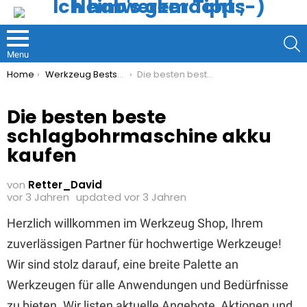
S
Menu
You are here:
Home
Werkzeug Bestseller
Die besten beste schlagbohrmaschine akku kaufen
Die besten beste
schlagbohrmaschine akku
kaufen
von
Retter_David
vor 3 Jahren
updated
vor 3 Jahren
Herzlich willkommen im Werkzeug Shop, Ihrem
zuverlässigen Partner für hochwertige Werkzeuge!
Wir sind stolz darauf, eine breite Palette an
Werkzeugen für alle Anwendungen und Bedürfnisse
zu bieten. Wir listen aktuelle Angebote, Aktionen und