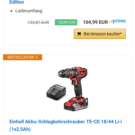
Edition
Lieferumfang:
104,99 EUR
133,87 EUR
−28,88 EUR
Bei Amazon kaufen*
BESTSELLER NR. 2
Einhell Akku-Schlagbohrschrauber TE-CD 18/44 Li-i
(1x2,5Ah)