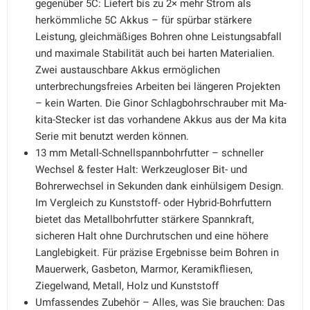
gegenüber 5C: Liefert bis zu 2× mehr Strom als
herkömmliche 5C Akkus – für spürbar stärkere
Leistung, gleichmäßiges Bohren ohne Leistungsabfall
und maximale Stabilität auch bei harten Materialien.
Zwei austauschbare Akkus ermöglichen
unterbrechungsfreies Arbeiten bei längeren Projekten
– kein Warten. Die Ginor Schlagbohrschrauber mit Ma-
kita-Stecker ist das vorhandene Akkus aus der Ma kita
Serie mit benutzt werden können.
13 mm Metall-Schnellspannbohrfutter – schneller
Wechsel & fester Halt: Werkzeugloser Bit- und
Bohrerwechsel in Sekunden dank einhülsigem Design.
Im Vergleich zu Kunststoff- oder Hybrid-Bohrfuttern
bietet das Metallbohrfutter stärkere Spannkraft,
sicheren Halt ohne Durchrutschen und eine höhere
Langlebigkeit. Für präzise Ergebnisse beim Bohren in
Mauerwerk, Gasbeton, Marmor, Keramikfliesen,
Ziegelwand, Metall, Holz und Kunststoff
Umfassendes Zubehör – Alles, was Sie brauchen: Das