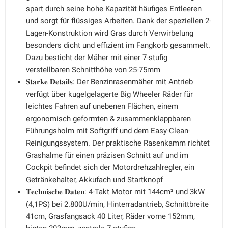
spart durch seine hohe Kapazität häufiges Entleeren
und sorgt für flüssiges Arbeiten. Dank der speziellen 2-
Lagen-Konstruktion wird Gras durch Verwirbelung
besonders dicht und effizient im Fangkorb gesammelt.
Dazu besticht der Mäher mit einer 7-stufig
verstellbaren Schnitthöhe von 25-75mm
𝐒𝐭𝐚𝐫𝐤𝐞 𝐃𝐞𝐭𝐚𝐢𝐥𝐬: Der Benzinrasenmäher mit Antrieb
verfügt über kugelgelagerte Big Wheeler Räder für
leichtes Fahren auf unebenen Flächen, einem
ergonomisch geformten & zusammenklappbaren
Führungsholm mit Softgriff und dem Easy-Clean-
Reinigungssystem. Der praktische Rasenkamm richtet
Grashalme für einen präzisen Schnitt auf und im
Cockpit befindet sich der Motordrehzahlregler, ein
Getränkehalter, Akkufach und Startknopf
𝐓𝐞𝐜𝐡𝐧𝐢𝐬𝐜𝐡𝐞 𝐃𝐚𝐭𝐞𝐧: 4-Takt Motor mit 144cm³ und 3kW
(4,1PS) bei 2.800U/min, Hinterradantrieb, Schnittbreite
41cm, Grasfangsack 40 Liter, Räder vorne 152mm,