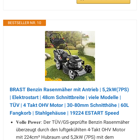
BESTSELLER NR. 10
BRAST Benzin Rasenmäher mit Antrieb | 5,2kW(7PS)
| Elektrostart | 48cm Schnittbreite | viele Modelle |
TÜV | 4 Takt OHV Motor | 30-80mm Schnitthöhe | 60L
Fangkorb | Stahlgehäuse | 19224 ESTART Speed
𝐕𝐨𝐥𝐥𝐞 𝐏𝐨𝐰𝐞𝐫: Der TÜV/GS-geprüfte Benzin Rasenmäher
überzeugt durch den luftgekühlten 4-Takt OHV Motor
mit 224cm³ Hubraum und 5,2kW (7PS) mit dem