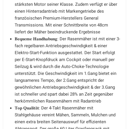
stärksten Motor seiner Klasse. Zudem verfügt er über
einen Hinterradantrieb mit Markengetriebe des
französischen Premium-Herstellers General
Transmissions. Mit einer Schnittbreite von 48cm
liefert der Mäher beeindruckende Ergebnisse
𝐁𝐞𝐪𝐮𝐞𝐦𝐞 𝐇𝐚𝐧𝐝𝐡𝐚𝐛𝐮𝐧𝐠: Der Rasenmäher ist mit einer 3-
fach regelbaren Antriebsgeschwindigkeit & einer
Elektro-Start-Funktion ausgestattet. Der Start erfolgt
per E-Start-Knopfdruck am Cockpit oder manuell per
Seilzug & wird durch die Auto-Choke-Technologie
unterstützt. Die Geschwindigkeit im 1.Gang bietet ein
langsameres Tempo, der 2.Gang entspricht der
gewöhnlichen Antriebsgeschwindigkeit & der 3.Gang
ist schneller und spart dabei 28% an Zeit gegenüber
herkömmlichen Rasenmähern mit Radantrieb
𝐓𝐨𝐩 𝐐𝐮𝐚𝐥𝐢𝐭ä𝐭: Der 4-Takt Rasenmäher mit
Stahlgehäuse vereint Mähen, Sammeln, Mulchen und
einen extra breiten Seitenauswurf für effizienten
Abtransport. Der große 60 Liter Grasfangsack mit