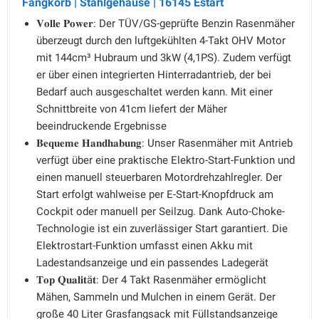
Fangkorb | Stahlgehäuse | 16145 Estart
𝐕𝐨𝐥𝐥𝐞 𝐏𝐨𝐰𝐞𝐫: Der TÜV/GS-geprüfte Benzin Rasenmäher
überzeugt durch den luftgekühlten 4-Takt OHV Motor
mit 144cm³ Hubraum und 3kW (4,1PS). Zudem verfügt
er über einen integrierten Hinterradantrieb, der bei
Bedarf auch ausgeschaltet werden kann. Mit einer
Schnittbreite von 41cm liefert der Mäher
beeindruckende Ergebnisse
𝐁𝐞𝐪𝐮𝐞𝐦𝐞 𝐇𝐚𝐧𝐝𝐡𝐚𝐛𝐮𝐧𝐠: Unser Rasenmäher mit Antrieb
verfügt über eine praktische Elektro-Start-Funktion und
einen manuell steuerbaren Motordrehzahlregler. Der
Start erfolgt wahlweise per E-Start-Knopfdruck am
Cockpit oder manuell per Seilzug. Dank Auto-Choke-
Technologie ist ein zuverlässiger Start garantiert. Die
Elektrostart-Funktion umfasst einen Akku mit
Ladestandsanzeige und ein passendes Ladegerät
𝐓𝐨𝐩 𝐐𝐮𝐚𝐥𝐢𝐭ä𝐭: Der 4 Takt Rasenmäher ermöglicht
Mähen, Sammeln und Mulchen in einem Gerät. Der
große 40 Liter Grasfangsack mit Füllstandsanzeige