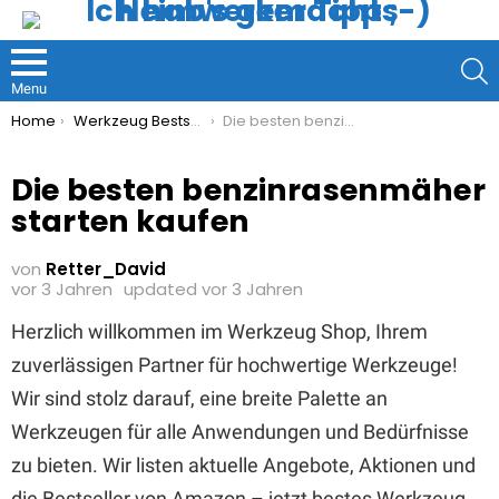
S
Menu
You are here:
Home
Werkzeug Bestseller
Die besten benzinrasenmäher starten kaufen
Die besten benzinrasenmäher
starten kaufen
von
Retter_David
vor 3 Jahren
updated
vor 3 Jahren
Herzlich willkommen im Werkzeug Shop, Ihrem
zuverlässigen Partner für hochwertige Werkzeuge!
Wir sind stolz darauf, eine breite Palette an
Werkzeugen für alle Anwendungen und Bedürfnisse
zu bieten. Wir listen aktuelle Angebote, Aktionen und
die Bestseller von Amazon – jetzt bestes Werkzeug