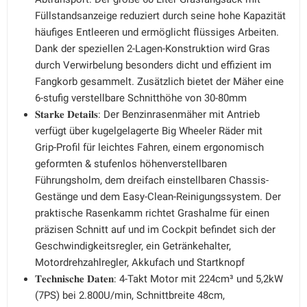
Füllstandsanzeige reduziert durch seine hohe Kapazität
häufiges Entleeren und ermöglicht flüssiges Arbeiten.
Dank der speziellen 2-Lagen-Konstruktion wird Gras
durch Verwirbelung besonders dicht und effizient im
Fangkorb gesammelt. Zusätzlich bietet der Mäher eine
6-stufig verstellbare Schnitthöhe von 30-80mm
𝐒𝐭𝐚𝐫𝐤𝐞 𝐃𝐞𝐭𝐚𝐢𝐥𝐬: Der Benzinrasenmäher mit Antrieb
verfügt über kugelgelagerte Big Wheeler Räder mit
Grip-Profil für leichtes Fahren, einem ergonomisch
geformten & stufenlos höhenverstellbaren
Führungsholm, dem dreifach einstellbaren Chassis-
Gestänge und dem Easy-Clean-Reinigungssystem. Der
praktische Rasenkamm richtet Grashalme für einen
präzisen Schnitt auf und im Cockpit befindet sich der
Geschwindigkeitsregler, ein Getränkehalter,
Motordrehzahlregler, Akkufach und Startknopf
𝐓𝐞𝐜𝐡𝐧𝐢𝐬𝐜𝐡𝐞 𝐃𝐚𝐭𝐞𝐧: 4-Takt Motor mit 224cm³ und 5,2kW
(7PS) bei 2.800U/min, Schnittbreite 48cm,