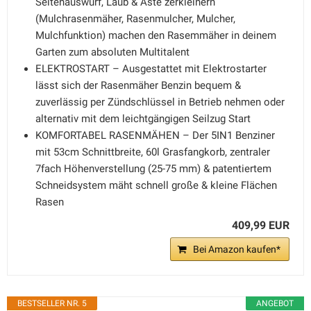
Seitenauswurf, Laub & Äste zerkleinern
(Mulchrasenmäher, Rasenmulcher, Mulcher,
Mulchfunktion) machen den Rasemmäher in deinem
Garten zum absoluten Multitalent
ELEKTROSTART – Ausgestattet mit Elektrostarter
lässt sich der Rasenmäher Benzin bequem &
zuverlässig per Zündschlüssel in Betrieb nehmen oder
alternativ mit dem leichtgängigen Seilzug Start
KOMFORTABEL RASENMÄHEN – Der 5IN1 Benziner
mit 53cm Schnittbreite, 60l Grasfangkorb, zentraler
7fach Höhenverstellung (25-75 mm) & patentiertem
Schneidsystem mäht schnell große & kleine Flächen
Rasen
409,99 EUR
Bei Amazon kaufen*
BESTSELLER NR. 5
ANGEBOT