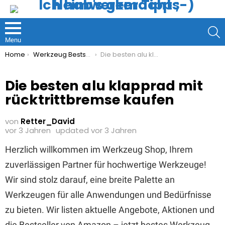
S
Menu
You are here:
Home
Werkzeug Bestseller
Die besten alu klapprad mit rücktrittbremse kaufen
Die besten alu klapprad mit
rücktrittbremse kaufen
von
Retter_David
vor 3 Jahren
updated
vor 3 Jahren
Herzlich willkommen im Werkzeug Shop, Ihrem
zuverlässigen Partner für hochwertige Werkzeuge!
Wir sind stolz darauf, eine breite Palette an
Werkzeugen für alle Anwendungen und Bedürfnisse
zu bieten. Wir listen aktuelle Angebote, Aktionen und
die Bestseller von Amazon – jetzt bestes Werkzeug