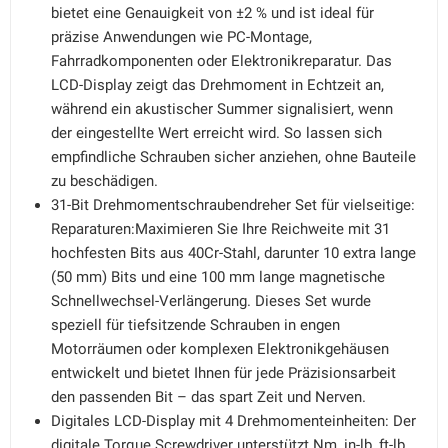
bietet eine Genauigkeit von ±2 % und ist ideal für
präzise Anwendungen wie PC-Montage,
Fahrradkomponenten oder Elektronikreparatur. Das
LCD-Display zeigt das Drehmoment in Echtzeit an,
während ein akustischer Summer signalisiert, wenn
der eingestellte Wert erreicht wird. So lassen sich
empfindliche Schrauben sicher anziehen, ohne Bauteile
zu beschädigen.
31-Bit Drehmomentschraubendreher Set für vielseitige:
Reparaturen:Maximieren Sie Ihre Reichweite mit 31
hochfesten Bits aus 40Cr-Stahl, darunter 10 extra lange
(50 mm) Bits und eine 100 mm lange magnetische
Schnellwechsel-Verlängerung. Dieses Set wurde
speziell für tiefsitzende Schrauben in engen
Motorräumen oder komplexen Elektronikgehäusen
entwickelt und bietet Ihnen für jede Präzisionsarbeit
den passenden Bit – das spart Zeit und Nerven.
Digitales LCD-Display mit 4 Drehmomenteinheiten: Der
digitale Torque Screwdriver unterstützt Nm, in-lb, ft-lb