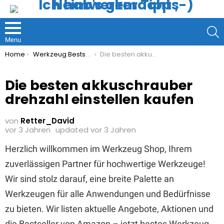
S
Menu
You are here:
Home
Werkzeug Bestseller
Die besten akkuschrauber drehzahl einstellen kaufen
Die besten akkuschrauber
drehzahl einstellen kaufen
von
Retter_David
vor 3 Jahren
updated
vor 3 Jahren
Herzlich willkommen im Werkzeug Shop, Ihrem
zuverlässigen Partner für hochwertige Werkzeuge!
Wir sind stolz darauf, eine breite Palette an
Werkzeugen für alle Anwendungen und Bedürfnisse
zu bieten. Wir listen aktuelle Angebote, Aktionen und
die Bestseller von Amazon – jetzt bestes Werkzeug