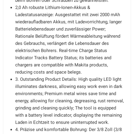
beim Bohren oder Schrauben zu gewährleisten.
2,0 Ah robuste Lithium-Ionen-Akkus &
Ladestatusanzeige: Ausgestattet mit zwei 2000 mAh
wiederaufladbaren Akkus, mit Ladevorrichtung, langer
Batterielebensdauer und zuverlässiger Power;
Rationale Belüftung fördert Wärmeableitung während
des Gebrauchs, verlängert die Lebensdauer des
elektrischen Bohrers. Real-time Charge Status
Indicator Tracks Battery Status; its batteries and
chargers are compatible with Makita products,
reducing costs and space belegs.
3. Outstanding Product Details: High quality LED light
illuminates darkness, allowing easy work even in dark
environments; Premium metal wires save time and
energy, allowing for cleaning, degreasing, rust removal,
grinding and cleaning quickly; The tool is equipped
with a battery level indicator, displaying the remaining
Laden in Echtzeit to ensure uninterrupted work.
4. Präzise und komfortable Bohrung: Der 3/8 Zoll (3/8