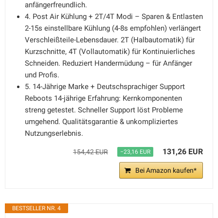
anfängerfreundlich.
4. Post Air Kühlung + 2T/4T Modi – Sparen & Entlasten
2-15s einstellbare Kühlung (4-8s empfohlen) verlängert
Verschleißteile-Lebensdauer. 2T (Halbautomatik) für
Kurzschnitte, 4T (Vollautomatik) für Kontinuierliches
Schneiden. Reduziert Handermüdung – für Anfänger
und Profis.
5. 14-Jährige Marke + Deutschsprachiger Support
Reboots 14-jährige Erfahrung: Kernkomponenten
streng getestet. Schneller Support löst Probleme
umgehend. Qualitätsgarantie & unkompliziertes
Nutzungserlebnis.
131,26 EUR
154,42 EUR
−23,16 EUR
Bei Amazon kaufen*
BESTSELLER NR. 4