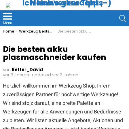
S
Menu
You are here:
Home
Werkzeug Bestseller
Die besten akku plasmaschneider kaufen
Die besten akku
plasmaschneider kaufen
von
Retter_David
vor 3 Jahren
updated
vor 3 Jahren
Herzlich willkommen im Werkzeug Shop, Ihrem
zuverlässigen Partner für hochwertige Werkzeuge!
Wir sind stolz darauf, eine breite Palette an
Werkzeugen für alle Anwendungen und Bedürfnisse
zu bieten. Wir listen aktuelle Angebote, Aktionen und
die Bestseller von Amazon – jetzt bestes Werkzeug