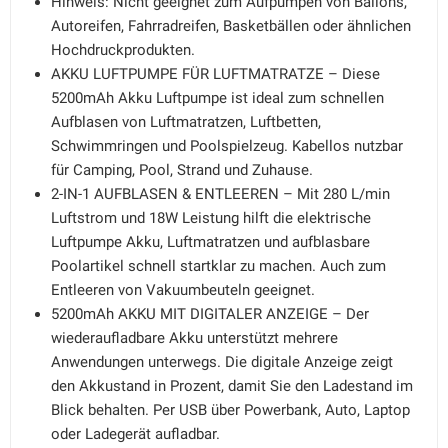
Hinweis: Nicht geeignet zum Aufpumpen von Ballons,
Autoreifen, Fahrradreifen, Basketbällen oder ähnlichen
Hochdruckprodukten.
AKKU LUFTPUMPE FÜR LUFTMATRATZE – Diese
5200mAh Akku Luftpumpe ist ideal zum schnellen
Aufblasen von Luftmatratzen, Luftbetten,
Schwimmringen und Poolspielzeug. Kabellos nutzbar
für Camping, Pool, Strand und Zuhause.
2-IN-1 AUFBLASEN & ENTLEEREN – Mit 280 L/min
Luftstrom und 18W Leistung hilft die elektrische
Luftpumpe Akku, Luftmatratzen und aufblasbare
Poolartikel schnell startklar zu machen. Auch zum
Entleeren von Vakuumbeuteln geeignet.
5200mAh AKKU MIT DIGITALER ANZEIGE – Der
wiederaufladbare Akku unterstützt mehrere
Anwendungen unterwegs. Die digitale Anzeige zeigt
den Akkustand in Prozent, damit Sie den Ladestand im
Blick behalten. Per USB über Powerbank, Auto, Laptop
oder Ladegerät aufladbar.