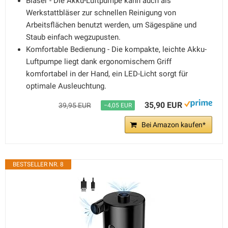
Bläser - Die Akku-Luftpumpe kann auch als
Werkstattbläser zur schnellen Reinigung von
Arbeitsflächen benutzt werden, um Sägespäne und
Staub einfach wegzupusten.
Komfortable Bedienung - Die kompakte, leichte Akku-
Luftpumpe liegt dank ergonomischem Griff
komfortabel in der Hand, ein LED-Licht sorgt für
optimale Ausleuchtung.
35,90 EUR
39,95 EUR
−4,05 EUR
Bei Amazon kaufen*
BESTSELLER NR. 8