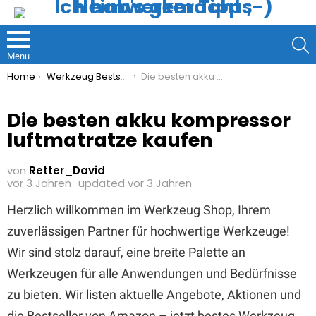
S
Menu
You are here:
Home
Werkzeug Bestseller
Die besten akku kompressor luftmatratze kaufen
Die besten akku kompressor
luftmatratze kaufen
von
Retter_David
vor 3 Jahren
updated
vor 3 Jahren
Herzlich willkommen im Werkzeug Shop, Ihrem
zuverlässigen Partner für hochwertige Werkzeuge!
Wir sind stolz darauf, eine breite Palette an
Werkzeugen für alle Anwendungen und Bedürfnisse
zu bieten. Wir listen aktuelle Angebote, Aktionen und
die Bestseller von Amazon – jetzt bestes Werkzeug