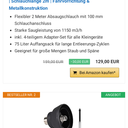
| Schlauchlänge 2m | Fahrvorrichtung &
Metallkonstruktion
Flexibler 2 Meter Absaugschlauch mit 100 mm
Schlauchanschluss
Starke Saugleistung von 1150 m3/h
inkl. 4-teiligem Adapter-Set für alle Kleingeräte
75 Liter Auffangsack für lange Entleerungs-Zyklen
Geeignet für große Mengen Staub und Späne
129,00 EUR
159,00 EUR
−30,00 EUR
Bei Amazon kaufen*
BESTSELLER NR. 2
ANGEBOT