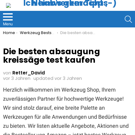
S
Menu
You are here:
Home
Werkzeug Bestseller
Die besten absaugung kreissäge test kaufen
Die besten absaugung
kreissäge test kaufen
von
Retter_David
vor 3 Jahren
updated
vor 3 Jahren
Herzlich willkommen im Werkzeug Shop, Ihrem
zuverlässigen Partner für hochwertige Werkzeuge!
Wir sind stolz darauf, eine breite Palette an
Werkzeugen für alle Anwendungen und Bedürfnisse
zu bieten. Wir listen aktuelle Angebote, Aktionen und
die Bestseller von Amazon – jetzt bestes Werkzeug